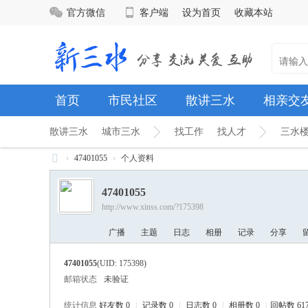
官方微信
客户端
设为首页
收藏本站
首页
市民社区
散讲三水
相亲交
散讲三水
城市三水
找工作
找人才
三水
›
47401055
›
个人资料
新
47401055
三
http://www.xinss.com/?175398
水
广播
主题
日志
相册
记录
分享
网
站
47401055
(UID: 175398)
-
邮箱状态
未验证
新
统计信息
好友数 0
|
记录数 0
|
日志数 0
|
相册数 0
|
回帖数 61