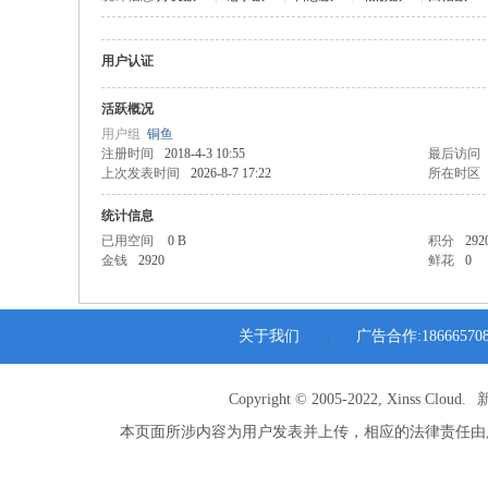
三
水
用户认证
淼
才
活跃概况
用户组
铜鱼
网
注册时间
2018-4-3 10:55
最后访问
-
上次发表时间
2026-8-7 17:22
所在时区
佛
统计信息
山
已用空间
0 B
积分
292
金钱
2920
鲜花
0
相
亲
派
关于我们
广告合作:186665708
|
Copyright © 2005-2022, Xinss Cloud.
本页面所涉内容为用户发表并上传，相应的法律责任由