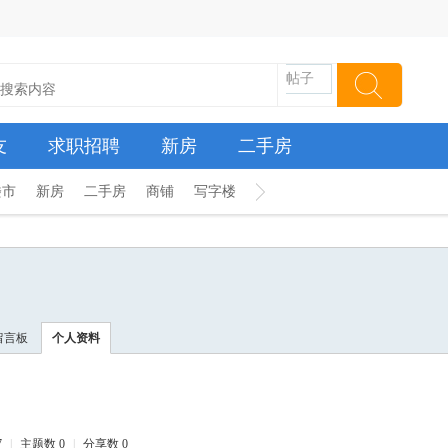
帖子
友
求职招聘
新房
二手房
楼市
新房
二手房
商铺
写字楼
留言板
个人资料
7
|
主题数 0
|
分享数 0