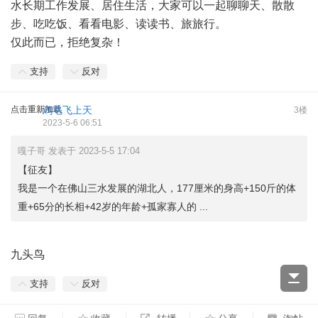
水长期工作发展、居住生活，大家可以一起聊聊天、散散
步、吃吃饭、看看电影、读读书、旅旅行。
仅此而已，拒绝复杂！
支持
反对
点击重新加载
鸡毛飞上天
3楼
2023-5-6 06:51
嘎子哥 发表于 2023-5-5 17:04
【征友】
我是一个在佛山三水发展的湖北人，177厘米的身高+150斤的体
重+65分的长相+42岁的年龄+孤家寡人的 ...
九头鸟
支持
反对