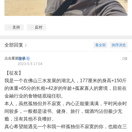
支持
反对
全部回复
看全部
倒序浏览
2
点击重新加载
嘎子哥
2楼
2023-5-5 17:04
【征友】
我是一个在佛山三水发展的湖北人，177厘米的身高+150斤
的体重+65分的长相+42岁的年龄+孤家寡人的窘境，目前在
金融行业的食物链底端任职。
本人，虽然孤独但并不寂寞，内心正能量满满，平时闲余时
间较多，一般都是读书、健身、旅行，烟酒均沾但极少无
瘾，没有其他不良嗜好。
真心希望能遇见一个和我一样孤独但不寂寞的你，也能在三