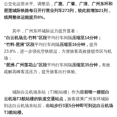
公交化运营水平。调整后，
广惠、广肇、广清、广州东环和
琶莲城际铁路
每日开行营业列车273列，较此前增加21列，
线网整体运能提升8%。
其中，广州东环城际运力提升显著：
“白云机场北-竹料”区段
平均行车间隔
压缩至14分钟；
“竹料-琶洲”区段
平均行车间隔
压缩至16分钟，
提升
23.8%，进一步强化空铁联运，方便旅客高效接驳市区与机
场；
“琶洲-广州莲花山”区段
平均行车间隔
压缩至35分钟，
有效
疏解高峰客流压力，提升旅客出行体验。
城际白云机场东站（T3航站楼）作为
目前唯一接驳白
云机场T3航站楼的轨道交通站点，
旅客搭乘广州东环城际
到达白云机场东站后，
出站步行3至5分钟即可到达白云机场
T3航站楼。