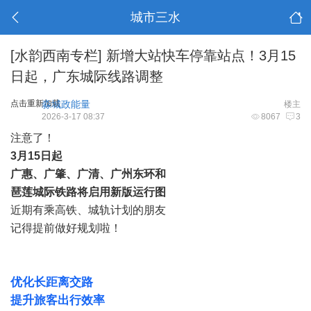
城市三水
[水韵西南专栏]
新增大站快车停靠站点！3月15
日起，广东城际线路调整
点击重新加载
淼城政能量
楼主
2026-3-17 08:37
8067
3
注意了！
3
月
1
5日起
广惠、广肇、广清、广州东环和
琶莲城际铁路
将启用新版运行图
近期有乘高铁、城轨计划的朋友
记得提前做好规划啦！
优化长距离交路
提升旅客出行效率