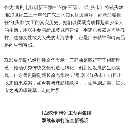
作为“粤剧电影创新三部曲”的第三部，《红头巾》将镜头对
准20世纪二三十年代广东三水妇女远渡重洋、赴新加坡担
任“红头巾”女工的真实历史。她们以柔弱肩膀撑起家乡亲人
的生活，用双手参与新加坡城市建设，事迹已被载入当地教
材。这群女性敢为人先的出海故事，正是广东精神和岭南品
格的生动写照。
珠影集团副总经理孙金华表示，三部曲是践行守正创新理
念、推动优秀传统文化创造性转化、创新性发展的生动实
践。广东粤剧院副院长徐光华说：“粤剧《红头巾》自推出
以来硕果累累，如今将与珠影继续携手，让粤剧之美、红头
巾之魂闪耀银幕、走向世界。”
《白蛇传·情》主创再集结
双线叙事打造全新视听