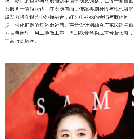
场；影片的色彩与材质随叙事情节动态调整，让每一帧画面
都服务于情感表达。在表演层面，传统粤剧身段与现代舞的
爆发力将在银幕中碰撞融合，红头巾姐妹的合唱与肢体同
步，强化群像的集体命运感。声音设计则融合广东民谣与西
方古典音乐，用工地做工声、粤剧残音等构成声音蒙太奇，
丰富听觉层次。