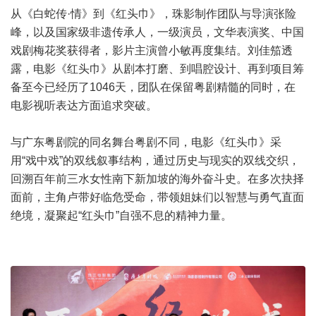
从《白蛇传·情》到《红头巾》，珠影制作团队与导演张险
峰，以及国家级非遗传承人，一级演员，文华表演奖、中国
戏剧梅花奖获得者，影片主演曾小敏再度集结。刘佳笳透
露，电影《红头巾》从剧本打磨、到唱腔设计、再到项目筹
备至今已经历了1046天，团队在保留粤剧精髓的同时，在
电影视听表达方面追求突破。
与广东粤剧院的同名舞台粤剧不同，电影《红头巾》采
用“戏中戏”的双线叙事结构，通过历史与现实的双线交织，
回溯百年前三水女性南下新加坡的海外奋斗史。在多次抉择
面前，主角卢带好临危受命，带领姐妹们以智慧与勇气直面
绝境，凝聚起“红头巾”自强不息的精神力量。