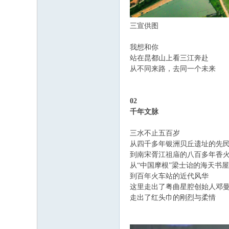
三宣供图
我想和你
站在昆都山上看三江奔赴
从不同来路，去同一个未来
02
千年文脉
三水不止五百岁
从四千多年银洲贝丘遗址的先
到南宋胥江祖庙的八百多年香
从“中国摩根”梁士诒的海天书屋
到百年火车站的近代风华
这里走出了粤曲星腔创始人邓
走出了红头巾的刚烈与柔情