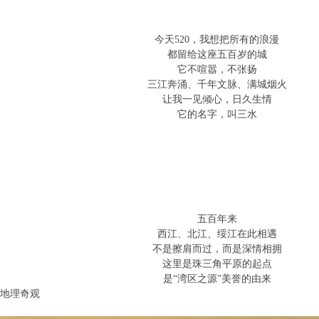
今天520，我想把所有的浪漫
都留给这座五百岁的城
它不喧嚣，不张扬
三江奔涌、千年文脉、满城烟火
让我一见倾心，日久生情
它的名字，叫三水
五百年来
西江、北江、绥江在此相遇
不是擦肩而过，而是深情相拥
这里是珠三角平原的起点
是“湾区之源”美誉的由来
”地理奇观