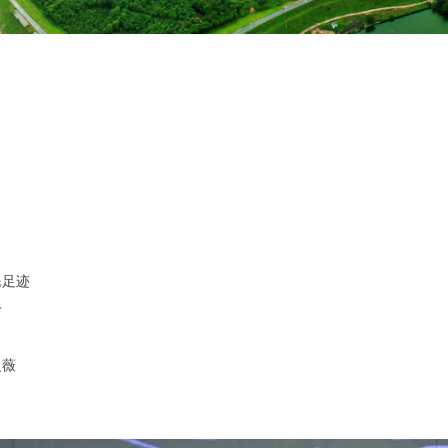
民足迹
火
曼薇