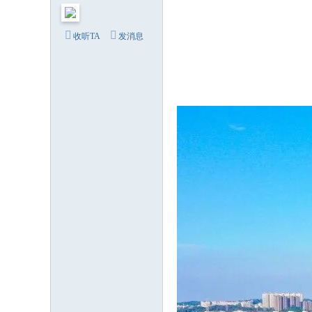
站
-
收听TA
发消息
新
三
水
淼
才
网
-
佛
山
相
亲
派