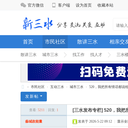
官方微信
客户端
设为首页
收藏本站
首页
市民社区
散讲三水
相亲交
散讲三水
城市三水
找工作
找人才
三水
»
市民社区
›
互动三水
›
城市三水
›
520，我把所有情话都说给了
新
发新帖
三
[三水发布专栏]
520，我
查看:
5211
|
回复:
1
水
网
淼城政能量
发表于 2026-5-22 09:12
|
显示全