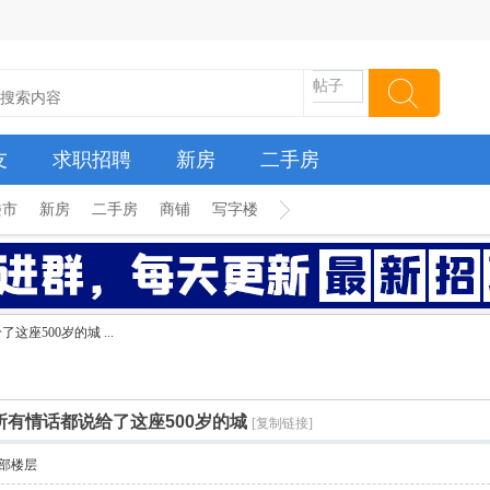
帖子
友
求职招聘
新房
二手房
楼市
新房
二手房
商铺
写字楼
这座500岁的城 ...
把所有情话都说给了这座500岁的城
[复制链接]
部楼层