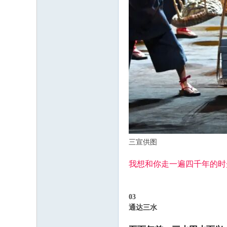
三宣供图
我想和你
走一遍四千年的时
03
通达三水