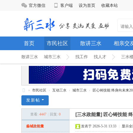
官方微信
客户端
设为首页
收藏本站
首页
市民社区
散讲三水
相亲交
散讲三水
城市三水
找工作
找人才
三水
»
市民社区
›
互动三水
›
城市三水
›
匠心铸技能 终身向未来20
新
发新帖
三
[三水政能量]
匠心铸技能 
查看:
4447
|
回复:
0
水
网
淼城政能量
发表于 2026-5-31 13:33
|
显示全