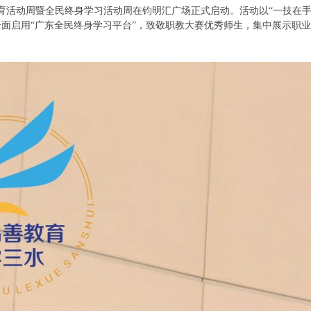
职业教育活动周暨全民终身学习活动周在钧明汇广场正式启动。活动以“一技在
，全面启用“广东全民终身学习平台”，致敬职教大赛优秀师生，集中展示