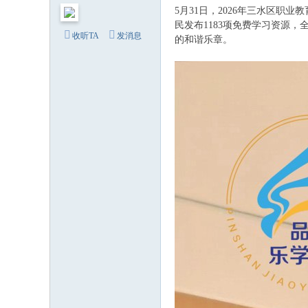
站
5月31日，2026年三水区
-
民发布1183项免费学习资源
收听TA
发消息
的和谐乐章。
新
三
水
淼
才
网
-
佛
山
相
亲
派