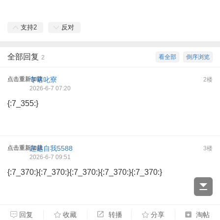
支持
2
反对
全部回复
看全部
倒序浏览
2
点击重新加载
专诸叱寮
2楼
2026-6-7 07:20
{:7_355:}
点击重新加载
超越自我5588
3楼
2026-6-7 09:51
{:7_370:}{:7_370:}{:7_370:}{:7_370:}{:7_370:}
回复
收藏
转播
分享
淘帖