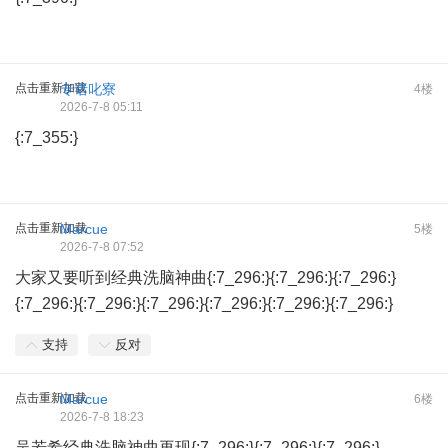
点击重新加载
专诸叱寮
4楼
2026-7-8 05:11
{:7_355:}
点击重新加载
Marcue
5楼
2026-7-8 07:52
大家又要听到经典洗脑神曲{:7_296:}{:7_296:}{:7_296:}
{:7_296:}{:7_296:}{:7_296:}{:7_296:}{:7_296:}{:7_296:}
支持
反对
点击重新加载
Marcue
6楼
2026-7-8 18:23
吴若希经典洗脑神曲再现{:7_296:}{:7_296:}{:7_296:}