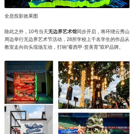
全息投影效果图
除此之外，10号当天
无边界艺术馆
同步开启，将环绕云秀山
周边举行无边界艺术节活动，28所学校上千名学生的作品从
教室走向街头现场互动，打响“看西甲·赏美育”双IP品牌。