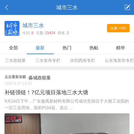
城市三水
城市三水
收藏
+490
今日:
0
主题:
15424
排名:
2
全部
最新
热门
热帖
精华
三水政能量
三水发布专栏
水韵西南专栏
云东海发布专栏
点击重新加载
淼城政能量
2025-9-27 14:10
补链强链！7亿元项目落地三水大塘
9月24日下午，广东傲禹新材料有限公司成功竞得位于大塘工业园的
一宗工业用地，面积约34亩。该公 ...