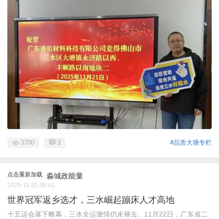
3700
3
#品质大塘专栏
点击重新加载
淼城政能量
2025-11-25 08:41
世界冠军返乡选才，三水崛起蹦床人才高地
十五运会落下帷幕，三水全运激情仍未褪去。11月22日，广东省二