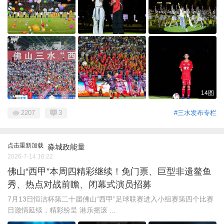
14图
2207
3
#三水发布专栏
点击重新加载
淼城政能量
2026-7-14 16:22
佛山“西甲”本周四精彩继续！免门票、巨型非遗鳌鱼
秀、热点对战前瞻、闭幕式演员招募
7月13日恒洁杯第二十届佛山“西甲”足球联赛进入小组赛第四个比赛
日激情延续，精彩纷呈 港乐摇滚 ...