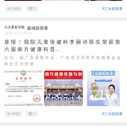
2649
2
#三水政能量
点击重新加载
淼城政能量
2025-12-17 09:20
喜 报 ！ 我 院 儿 童 保 健 科 李 丽 诗 医 生 荣 获 第
六 届 南 方 健 康 科 普...
近 日 ， 由 广 东 省 医 学 会 、 广 东 省 卫 济 医 学 发 展 基 金 会
联 合 主 办 的 第 ...
4090
2
#三水政能量