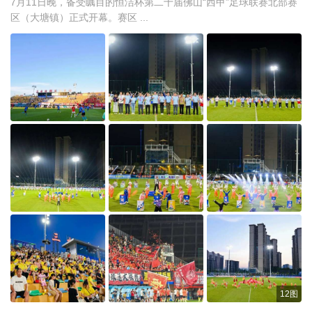
7月11日晚，备受瞩目的恒洁杯第二十届佛山“西甲”足球联赛北部赛
区（大塘镇）正式开幕。赛区 ...
12图