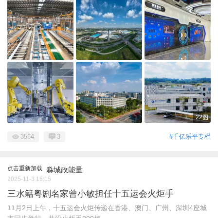
22图
3564
3
#千亿乐平专栏
点击重新加载
淼城政能量
2025-11-3 15:15
三水籍粤剧名家曾小敏担任十五运会火炬手
11月2日上午，十五运会火炬传递在香港、澳门、广州、深圳4座城