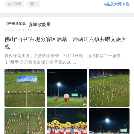
1998
1
#品质大塘专栏
点击重新加载
淼城政能量
2026-7-12 15:19
佛山“西甲”白坭分赛区启幕！环两江六镇共唱文旅大
戏
夏夜绿茵沸腾，文旅热潮来袭！7月11日晚，恒洁杯第二十届佛
山“西甲”足球联赛白坭分赛区暨2026 ...