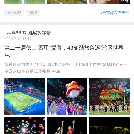
25图
3882
2
#云东海发布专栏
点击重新加载
淼城政能量
2026-7-12 15:17
第二十届佛山“西甲”揭幕，48支劲旅角逐“湾区世界
杯”
绿茵烽火再燃！7月10日晚恒洁杯第二十届佛山“西甲”足球联赛在三
水云秀山体育场拉开帷幕 本届 ...