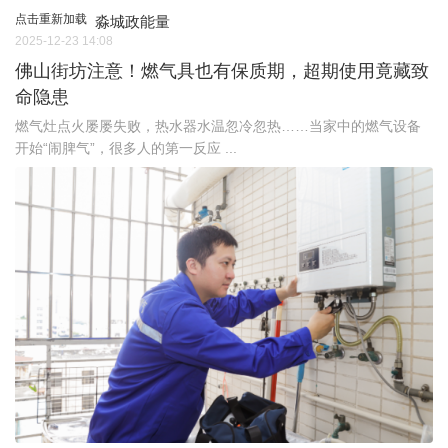
点击重新加载
淼城政能量
2025-12-23 14:08
佛山街坊注意！燃气具也有保质期，超期使用竟藏致
命隐患
燃气灶点火屡屡失败，热水器水温忽冷忽热……当家中的燃气设备
开始“闹脾气”，很多人的第一反应 ...