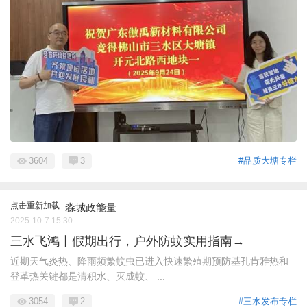
3604
3
#品质大塘专栏
点击重新加载
淼城政能量
2025-10-7 15:30
三水飞鸿丨假期出行，户外防蚊实用指南→
近期天气炎热、降雨频繁蚊虫已进入快速繁殖期预防基孔肯雅热和
登革热关键都是清积水、灭成蚊、 ...
3054
2
#三水发布专栏