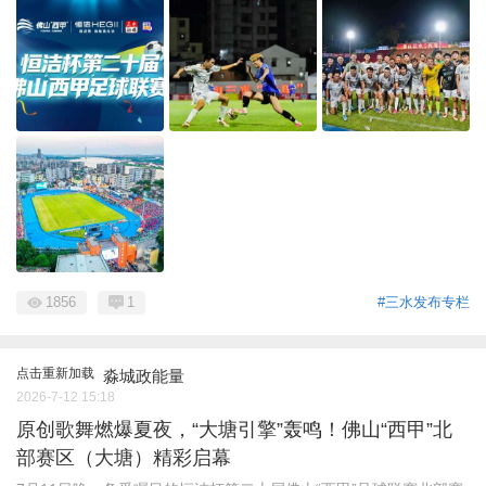
1856
1
#三水发布专栏
点击重新加载
淼城政能量
2026-7-12 15:18
原创歌舞燃爆夏夜，“大塘引擎”轰鸣！佛山“西甲”北
部赛区（大塘）精彩启幕