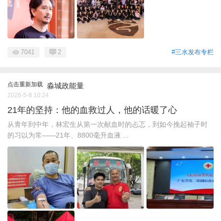
7041
2
#三水发布专栏
点击重新加载
淼城政能量
2026-5-8 10:24
21年的坚持：他的血救过人，他的话暖了心
从青年到中年，林宏生从第一次献血时的忐忑，到如今挽起袖子时
的习以为常——21年、8800毫升血液 ...