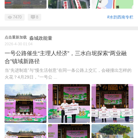
7470
8
#水韵西南专栏
点击重新加载
淼城政能量
2026-4-30 01:04
一号公路催生“主理人经济”，三水白坭探索“两业融
合”镇域新路径
当“先进制造”与“慢生活创意”在同一条公路上交汇，会碰撞出怎样的
火花？4月29日，“一号公 ...