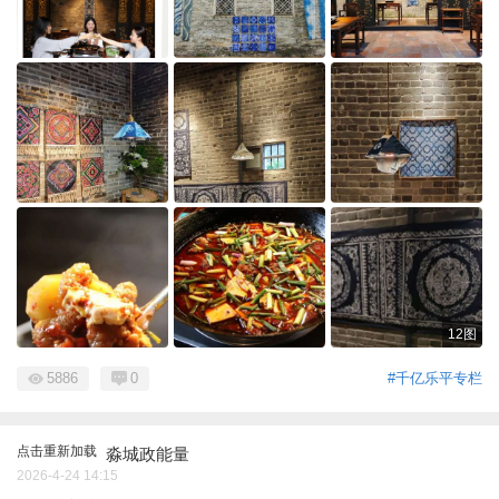
12图
5886
0
#千亿乐平专栏
点击重新加载
淼城政能量
2026-4-24 14:15