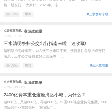
坊、朋友们： 大家好！2026年广东 ...
6129
0
#三水发布专栏
点击重新加载
淼城政能量
2026-3-31 10:12
三水清明祭扫公交出行指南来啦！速收藏!
清明祭扫高峰将至，为方便三水市民平安、便捷前往各祭扫点寄托
哀思，三水公交提前做好运营保障， ...
6555
2
#三水政能量
点击重新加载
淼城政能量
2026-3-19 21:58
2400亿资本重仓这座湾区小城，为什么？
超800亿，又超800亿，再超800亿。中国500强企业传化集团、500
强民营企业邦普循环、“国家队” ...