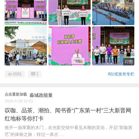
22图
6581
1
#白坭发布专栏
点击重新加载
淼城政能量
2026-4-28 10:43
叹咖、品茶、潮拍、闻书香“广东第一村”三大新晋网
红地标等你打卡
推开一扇厚重的木门，在光影交错中看见木雕的灵动，开启“茶咖酒
艺”的体验之旅；转过一条古 ...