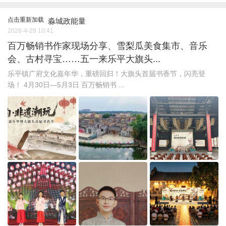
点击重新加载
淼城政能量
2026-4-28 10:41
百万畅销书作家现场分享、雪梨瓜美食集市、音乐
会、古村寻宝……五一来乐平大旗头...
乐平镇广府文化嘉年华，重磅回归！大旗头首届书香节，闪亮登
场！ 4月30日—5月3日 百万畅销书 ...