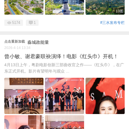
13图
5174
1
#三水发布专栏
点击重新加载
淼城政能量
2026-4-14 13:34
曾小敏、谢君豪联袂演绎！电影《红头巾》开机！
4月13日上午，粤剧电影创新三部曲收官之作——《红头巾》，在广
东正式开机。影片有望明年与观众 ...