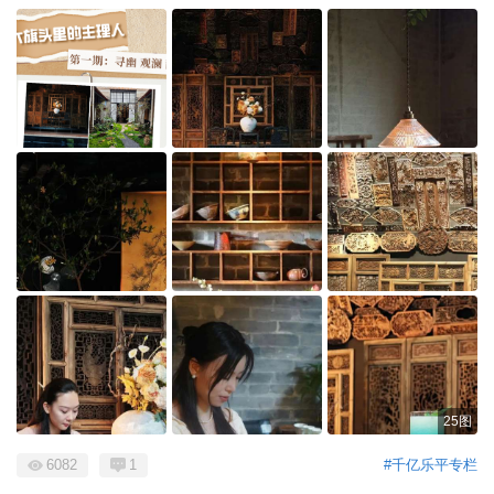
25图
6082
1
#千亿乐平专栏