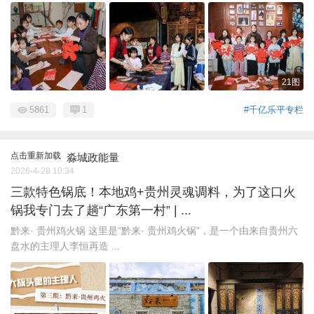
21图
5861
1
#千亿乐平专栏
点击重新加载
淼城政能量
2026-4-28 10:34
三款特色锅底！本地鸡+贵州灵魂调料，为了这口火
锅我专门去了趟“广东第一村” | ...
黔来· 贵州鸡火锅 这里是“黔来· 贵州鸡火锅”，是一个由来自贵州六
盘水的主理人李恒再造 ...