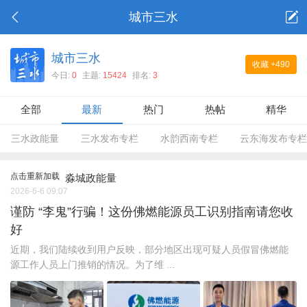
城市三水
城市三水
收藏
+490
今日:
0
主题:
15424
排名:
3
全部
最新
热门
热帖
精华
三水政能量
三水发布专栏
水韵西南专栏
云东海发布专栏
点击重新加载
淼城政能量
2026-6-6 09:07
谨防 “李鬼”行骗！这份佛燃能源员工识别指南请您收
好
近期，我们陆续收到用户反映，部分地区出现可疑人员假冒佛燃能
源工作人员上门推销的情况。为了维 ...