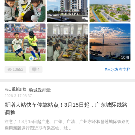
10图
10653
4
#三水发布专栏
点击重新加载
淼城政能量
2026-3-17 08:37
新增大站快车停靠站点！3月15日起，广东城际线路
调整
注意了！3月15日起广惠、广肇、广清、广州东环和琶莲城际铁路将
启用新版运行图近期有乘高铁、城 ...