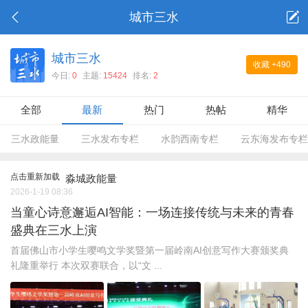
城市三水
城市三水
收藏
+490
今日:
0
主题:
15424
排名:
2
全部
最新
热门
热帖
精华
三水政能量
三水发布专栏
水韵西南专栏
云东海发布专栏
点击重新加载
淼城政能量
2026-1-19 08:36
当童心诗意邂逅AI智能：一场连接传统与未来的青春
盛典在三水上演
首届佛山市小学生嘤鸣文学奖暨第一届岭南AI创意写作大赛颁奖典
礼隆重举行 本次双赛联合，以“文 ...