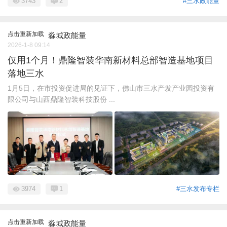
3743
2
#三水政能量
点击重新加载
淼城政能量
2026-1-8 09:14
仅用1个月！鼎隆智装华南新材料总部智造基地项目
落地三水
1月5日，在市投资促进局的见证下，佛山市三水产发产业园投资有
限公司与山西鼎隆智装科技股份 ...
3974
1
#三水发布专栏
点击重新加载
淼城政能量