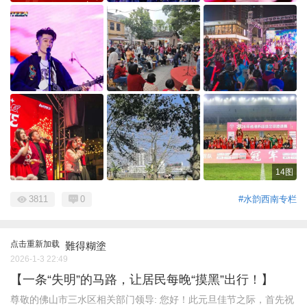
14图
3811
0
#水韵西南专栏
点击重新加载
難得糊塗
2026-1-3 22:49
【一条“失明”的马路，让居民每晚“摸黑”出行！】
尊敬的佛山市三水区相关部门领导: 您好！此元旦佳节之际，首先祝