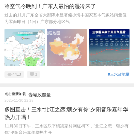
冷空气今晚到！广东人最怕的湿冷来了
过去的11月广东全省大部降水显著偏少海丰国家基本气象站雨量值
为零而昨日（1日）广东部分地区气 ...
4413
3
#三水政能量
点击重新加载
淼城政能量
2025-11-30 22:28
多图直击！三水“北江之恋;朝夕有你”夕阳音乐嘉年华
热力开唱！
11月30日下午，三水区乐平镇梁家村网红树下，“北江之恋・朝夕有
你”夕阳音乐嘉年华热力开 ...