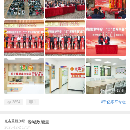
17图
3854
1
#千亿乐平专栏
点击重新加载
淼城政能量
2025-12-2 17:34