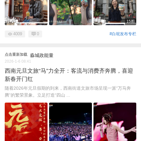
15图
4009
0
#白坭发布专栏
点击重新加载
淼城政能量
2026-1-6 08:41
西南元旦文旅“马”力全开：客流与消费齐奔腾，喜迎
新春开门红
随着2026年元旦假期的到来，西南街道文旅市场呈现一派“万马奔
腾”的繁荣景象。立足打造“四山 ...