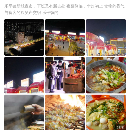
乐平镇新城夜市，下班又有新去处 夜幕降临，华灯初上 食物的香气
与食客的欢笑声交织 乐平镇的 ...
23图