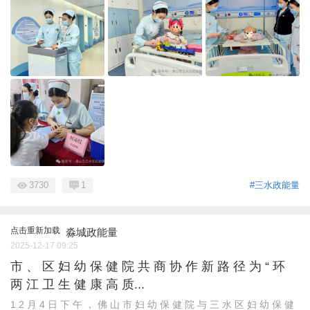
3730
1
#三水政能量
点击重新加载
淼城政能量
2025-12-17 09:25
市 、 区 妇 幼 保 健 院 共 商 协 作 新 路 径 为 “ 环
两 江 卫 生 健 康 高 质...
1 2 月 4 日 下 午 ， 佛 山 市 妇 幼 保 健 院 与 三 水 区 妇 幼 保 健