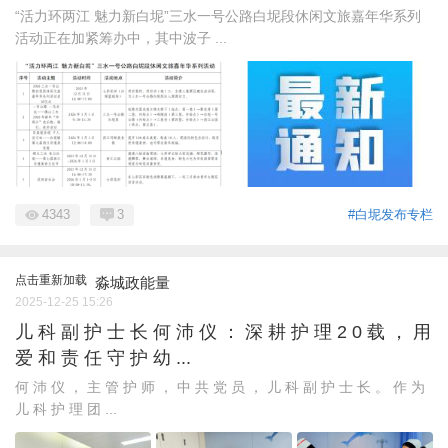
“活力环两江 魅力新白坭”三水一号公路白坭段休闲文旅嘉年华系列
活动正在加紧筹办中，其中波子 ...
4343
3
#白坭发布专栏
点击重新加载
淼城政能量
2025-12-25 15:26
儿 科 副 护 士 长 何 沛 仪 ： 深 耕 护 理 2 0 载 ， 用
爱 和 责 任 守 护 幼 ...
何 沛 仪 ， 主 管 护 师 ， 中 共 党 员 ， 儿 科 副 护 士 长 。 作 为
儿 科 护 理 团 ...