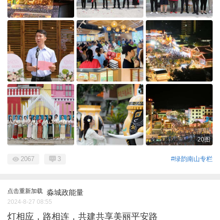
20图
2067
3
#绿韵南山专栏
点击重新加载
淼城政能量
2024-8-27 08:55
灯相应，路相连，共建共享美丽平安路