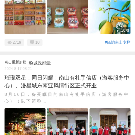
10图
2719
10
#绿韵南山专栏
点击重新加载
淼城政能量
2024-8-17 08:21
璀璨双星，同日闪耀！南山有礼手信店（游客服务中
心）、漫星城东南亚风情街区正式开业
8 月 1 6 日 ， 备 受 瞩 目 的 南 山 有 礼 手 信 店 （ 游 客 服 务 中
心 ） （ 以 下 简 称 ...