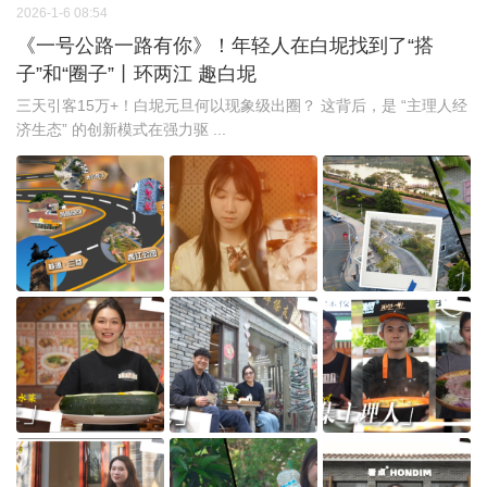
2026-1-6 08:54
《一号公路一路有你》！年轻人在白坭找到了“搭
子”和“圈子”丨环两江 趣白坭
三天引客15万+！白坭元旦何以现象级出圈？ 这背后，是 “主理人经
济生态” 的创新模式在强力驱 ...