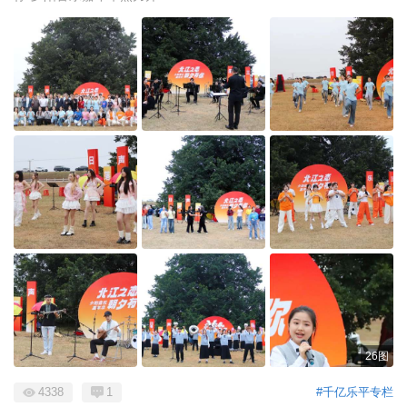
26图
4338
1
#千亿乐平专栏