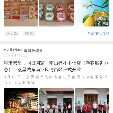
10图
2725
10
#绿韵南山专栏
点击重新加载
淼城政能量
2024-8-17 08:21
璀璨双星，同日闪耀！南山有礼手信店（游客服务中
心）、漫星城东南亚风情街区正式开业
8 月 1 6 日 ， 备 受 瞩 目 的 南 山 有 礼 手 信 店 （ 游 客 服 务 中
心 ） （ 以 下 简 称 ...