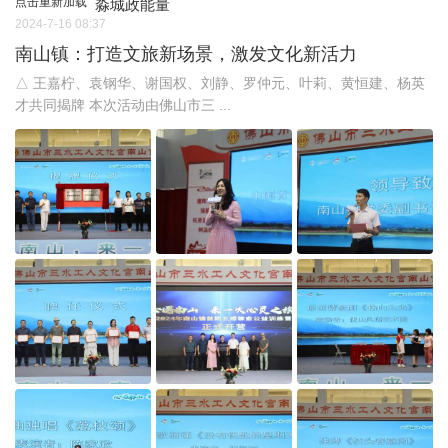
点击重新加载
淼城政能量
2024-7-16 08:37
南山镇：打造文旅新场景，激发文化新活力
△ 王嘉柠、袁钢华、谢国权、刘静、罗仲元、叶莉、黄恒建、杨英
才共同揭牌 本次活动由佛山市三 ...