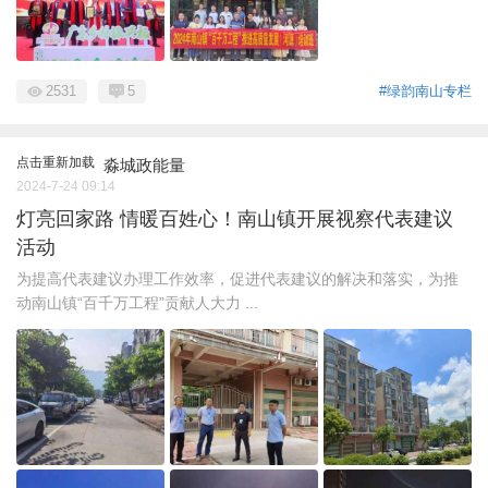
2531
5
#绿韵南山专栏
点击重新加载
淼城政能量
2024-7-24 09:14
灯亮回家路 情暖百姓心！南山镇开展视察代表建议
活动
为提高代表建议办理工作效率，促进代表建议的解决和落实，为推
动南山镇“百千万工程”贡献人大力 ...