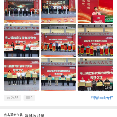
19图
2456
0
#绿韵南山专栏
点击重新加载
淼城政能量