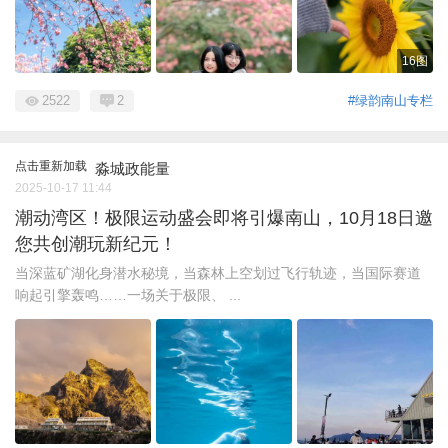
16图
2522
2
#绿韵南山专栏
点击重新加载
淼城政能量
2025-10-17 11:44
潮动湾区！极限运动盛会即将引爆南山，10月18日邀
您共创潮玩新纪元！
当深蓝矿湖化身潜水秘境，当森林上空划过飞行轨迹，当国际赛道
响起引擎轰鸣……一场关于极限、 ...