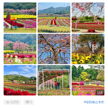
16图
11255
3
#绿韵南山专栏