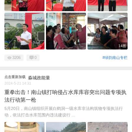
14图
3206
0
#绿韵南山专栏
点击重新加载
淼城政能量
2024-5-21 14:31
重拳出击！南山镇打响侵占水库库容突出问题专项执
法行动第一枪
5月20日，南山镇组织开展白鹤洞一级水库非法构筑物专项执法行
动，依法打击水库范围内违法建设行 ...