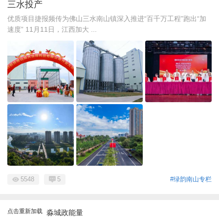
三水投产
优质项目捷报频传为佛山三水南山镇深入推进“百千万工程”跑出“加
速度” 11月11日，江西加大 ...
5548
5
#绿韵南山专栏
点击重新加载
淼城政能量