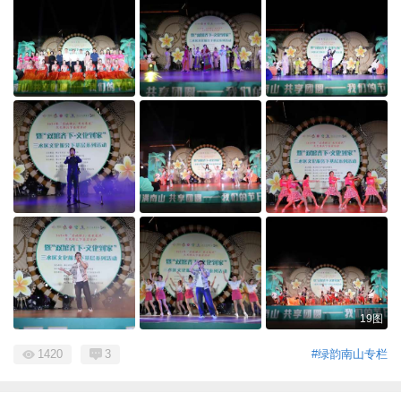
19图
1420
3
#绿韵南山专栏