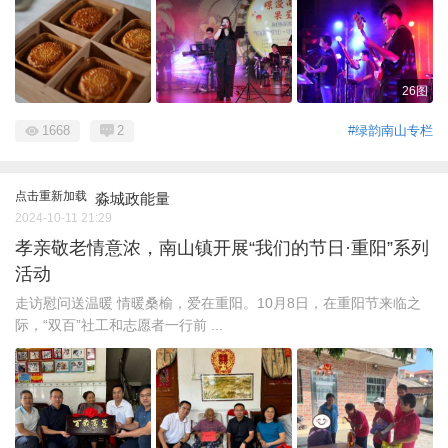
26图
1668
2
#绿韵南山专栏
点击重新加载
淼城政能量
2024-10-11 21:29
孝亲敬老情意浓，南山镇开展“我们的节日·重阳”系列
活动
走访慰问送温暖 情暖桑榆，爱在重阳。10月8日，在重阳节来临之
际，“双百”社工和志愿者一行前 ...