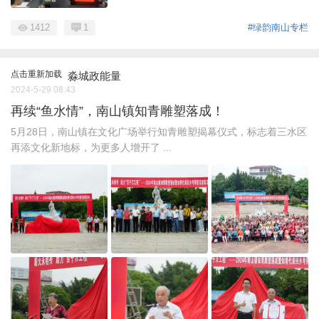
1412
1
#绿韵南山专栏
点击重新加载
淼城政能量
2024-5-29 08:43
再续“鱼水情”，南山镇知青雕塑落成！
5月28日，南山镇在文化广场举行知青雕塑揭幕仪式，标志着三水区
再添文化新地标，为更多人增开了 ...