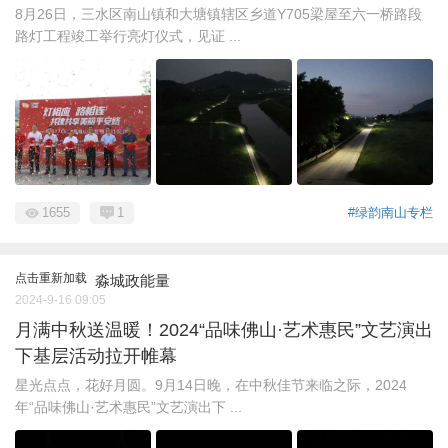
8月26日，三水区南山镇和大塘镇辖区乡道Y705梁屋至六一桥路段
路灯工程竣工举行亮灯仪式，见证 ...
1655
1
#绿韵南山专栏
点击重新加载
淼城政能量
2024-9-16 09:05
月满中秋送温暖！2024“品味佛山·艺术惠民”文艺演出
下基层活动拉开帷幕
星光点点，花好月圆。9月14日晚，在中秋佳节来临之际，2024
年“品味佛山·艺术惠民”文艺演出下 ...