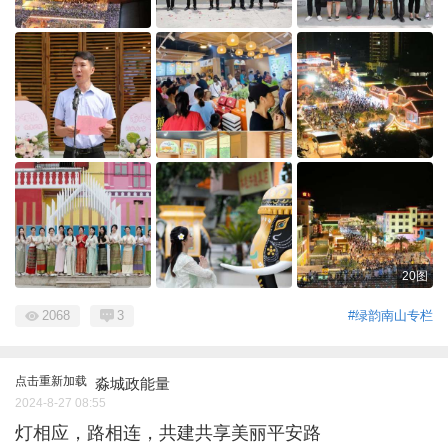
20图
2068
3
#绿韵南山专栏
点击重新加载
淼城政能量
2024-8-27 08:55
灯相应，路相连，共建共享美丽平安路