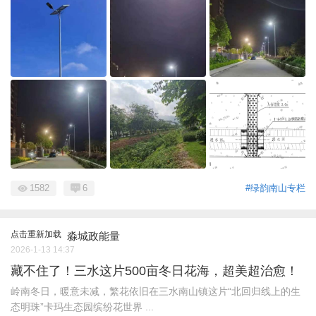
1582
6
#绿韵南山专栏
点击重新加载
淼城政能量
2026-1-13 14:37
藏不住了！三水这片500亩冬日花海，超美超治愈！
岭南冬日，暖意未减，繁花依旧在三水南山镇这片“北回归线上的生
态明珠”卡玛生态园缤纷花世界 ...