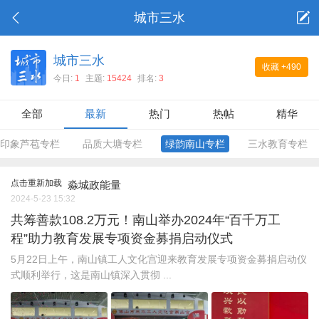
城市三水
城市三水
收藏
+490
今日:
1
主题:
15424
排名:
3
全部
最新
热门
热帖
精华
印象芦苞专栏
品质大塘专栏
绿韵南山专栏
三水教育专栏
点击重新加载
淼城政能量
2024-5-23 15:32
共筹善款108.2万元！南山举办2024年“百千万工
程”助力教育发展专项资金募捐启动仪式
5月22日上午，南山镇工人文化宫迎来教育发展专项资金募捐启动仪
式顺利举行，这是南山镇深入贯彻 ...