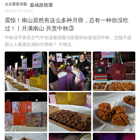
点击重新加载
淼城政能量
2024-9-16 09:07
震惊！南山居然有这么多种月饼，总有一种你没吃
过！丨月满南山·共赏中秋③
中秋佳节将至空气中弥漫着团圆与甜蜜的味道说到中秋，怎能不提
那让人垂涎欲滴的月饼呢？ 月饼品 ...