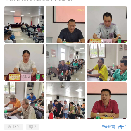
1849
2
#绿韵南山专栏