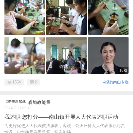
18图
1554
2
#绿韵南山专栏
点击重新加载
淼城政能量
2024-7-17 09:13
我述职 您打分——南山镇开展人大代表述职活动
为更好促进人大代表依法履职，客观、公正评价人大代表履职尽责
情况，自觉接受选民监督，切实加强 ...