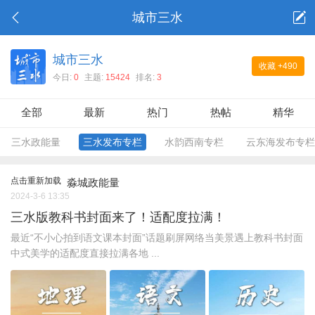
城市三水
城市三水
收藏
+490
今日:
0
主题:
15424
排名:
3
全部
最新
热门
热帖
精华
三水政能量
三水发布专栏
水韵西南专栏
云东海发布专栏
点击重新加载
淼城政能量
2024-3-6 13:35
三水版教科书封面来了！适配度拉满！
最近“不小心拍到语文课本封面”话题刷屏网络当美景遇上教科书封面
中式美学的适配度直接拉满各地 ...