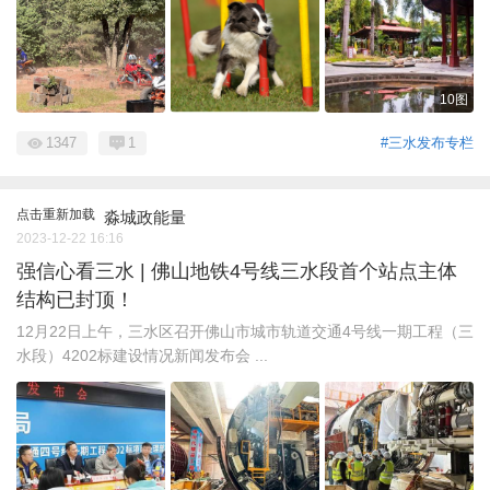
10图
1347
1
#三水发布专栏
点击重新加载
淼城政能量
2023-12-22 16:16
强信心看三水 | 佛山地铁4号线三水段首个站点主体
结构已封顶！
12月22日上午，三水区召开佛山市城市轨道交通4号线一期工程（三
水段）4202标建设情况新闻发布会 ...