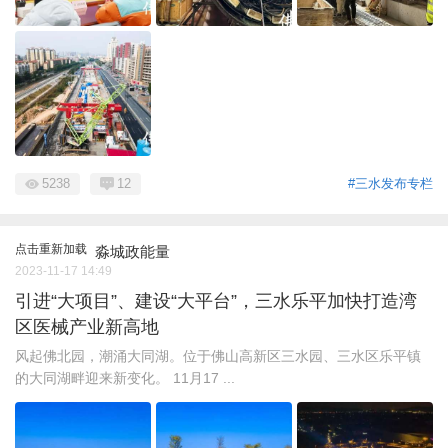
5238
12
#三水发布专栏
点击重新加载
淼城政能量
2023-11-17 14:49
引进“大项目”、建设“大平台”，三水乐平加快打造湾
区医械产业新高地
风起佛北园，潮涌大同湖。位于佛山高新区三水园、三水区乐平镇
的大同湖畔迎来新变化。 11月17 ...