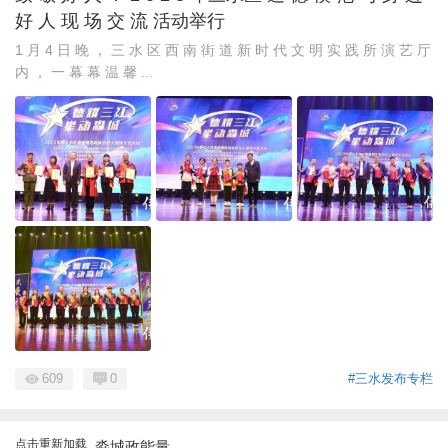
好 人 现 场 交 流 活动举行
1 月 4 日 晚 ， 三 水 区 西 南 街 道 新 时 代 文 明 实 践 所 演 艺 厅
内 ， 一 幕 幕 温 馨 ...
609
0
#三水发布专栏
点击重新加载
淼城政能量