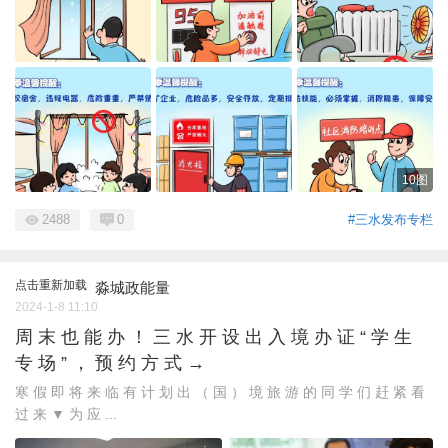
10图
2488
0
#三水发布专栏
点击重新加载
淼城政能量
2024-1-8 11:10
周 末 也 能 办 ！ 三 水 开 设 出 入 境 办 证 “ 学 生
专 场 ” ， 预 约 方 式 →
寒 假 即 将 来 临 有 计 划 出 （ 国 ） 境 旅 游 的 同 学 们 赶 紧 看
过 来 ▼ 为 应 ...