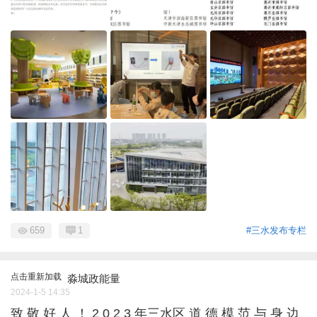
659
1
#三水发布专栏
点击重新加载
淼城政能量
2024-1-5 14:35
致 敬 好 人 ！ 2 0 2 3 年三水区 道 德 模 范 与 身 边