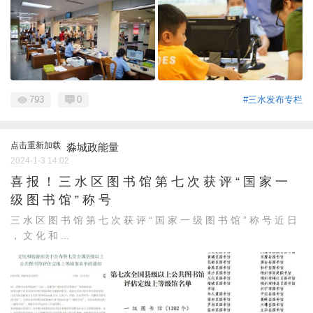
793
0
#三水发布专栏
点击重新加载
淼城政能量
2024-1-3 14:02
喜 报 ！ 三 水 区 图 书 馆 第 七 次 获 评 “ 国 家 一
级 图 书 馆 ” 称 号
三 水 区 图 书 馆 第 七 次 获 评 “ 国 家 一 级 图 书 馆 ” 称 号 近 日
， 文 化 和 ...