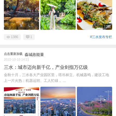
12图
1386
1
#三水发布专栏
点击重新加载
淼城政能量
2022-10-10 14:21
三水：城市迈向新千亿，产业剑指万亿级
金秋十月，三水各大产业园区里，塔吊林立、机械轰鸣，建设工地
上一片火热；机器运转、工人忙碌， ...