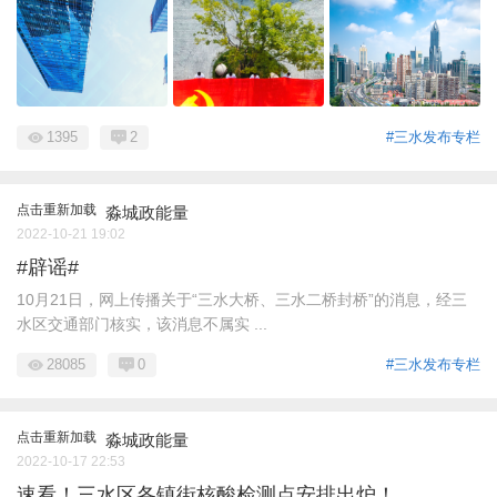
1395
2
#三水发布专栏
点击重新加载
淼城政能量
2022-10-21 19:02
#辟谣#
10月21日，网上传播关于“三水大桥、三水二桥封桥”的消息，经三
水区交通部门核实，该消息不属实 ...
28085
0
#三水发布专栏
点击重新加载
淼城政能量
2022-10-17 22:53
速看！三水区各镇街核酸检测点安排出炉！