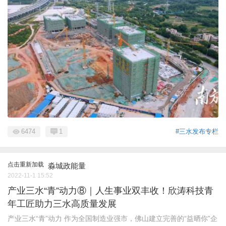
6474
1
#三水发布专栏
点击重新加载
淼城政能量
2022-11-1 15:52
产业三水“青”动力⑧｜人生事业双丰收！欣涛科技青
年工匠助力三水高质量发展
产业三水“青”动力 作为全国制造业强市，佛山建立完善的“益晒你”企