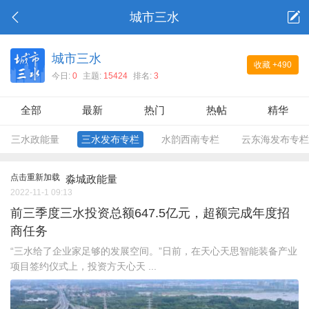
城市三水
城市三水
收藏
+490
今日:
0
主题:
15424
排名:
3
全部
最新
热门
热帖
精华
三水政能量
三水发布专栏
水韵西南专栏
云东海发布专栏
点击重新加载
淼城政能量
2022-11-1 09:13
前三季度三水投资总额647.5亿元，超额完成年度招
商任务
“三水给了企业家足够的发展空间。”日前，在天心天思智能装备产业
项目签约仪式上，投资方天心天 ...