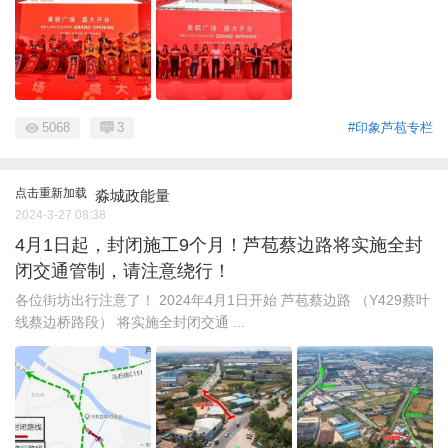
5068
3
#印象芦苞专栏
点击重新加载
淼城政能量
2024-3-27 08:38
4月1日起，封闭施工9个月！芦苞蔡边路将实施全封
闭交通管制，请注意绕行！
各位街坊出行注意了！ 2024年4月1日开始 芦苞蔡边路 （Y429蔡叶
线蔡边桥路段） 将实施全封闭交通 ...