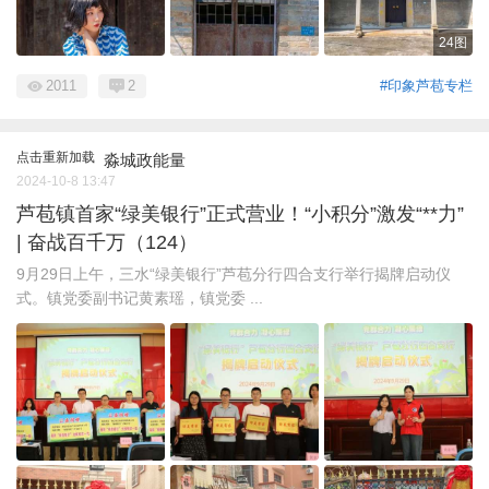
24图
2011
2
#印象芦苞专栏
点击重新加载
淼城政能量
2024-10-8 13:47
芦苞镇首家“绿美银行”正式营业！“小积分”激发“**力”
| 奋战百千万（124）
9月29日上午，三水“绿美银行”芦苞分行四合支行举行揭牌启动仪
式。镇党委副书记黄素瑶，镇党委 ...