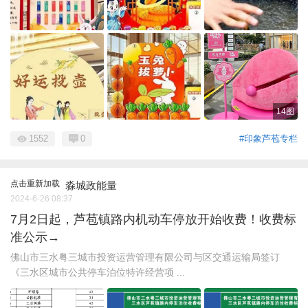
14图
1552
0
#印象芦苞专栏
点击重新加载
淼城政能量
2024-6-26 08:37
7月2日起，芦苞镇路内机动车停放开始收费！收费标
准公示→
佛山市三水粤三城市投资运营管理有限公司与区交通运输局签订
《三水区城市公共停车泊位特许经营项 ...