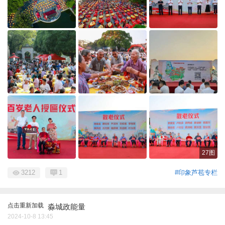
27图
3212
1
#印象芦苞专栏
点击重新加载
淼城政能量
2024-10-8 13:45