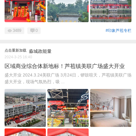
3489
0
#印象芦苞专栏
点击重新加载
淼城政能量
2024-3-25 16:40
区域商业综合体新地标！芦苞镇美联广场盛大开业
盛大开业 2024.3.24美联广场 3月24日，锣鼓喧天，芦苞镇美联广场
盛大开业，现场气氛热烈，吸 ...