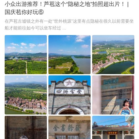
小众出游推荐！芦苞这个“隐秘之地”拍照超出片！ |
国庆苞你好玩⑥
在芦苞古墟镇之外有一处“世外桃源”这里有点隐秘在很久以前需要坐
船才能前往如今可以坐车经过 ...