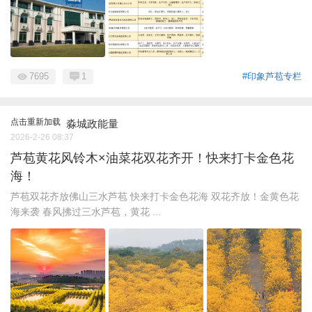
7695
1
#印象芦苞专栏
点击重新加载
淼城政能量
2026-2-26 08:37
芦苞黄花风铃木×油菜花双花齐开！快来打卡金色花
海！
芦苞双花齐放佛山三水芦苞 快来打卡金色花海 双花齐放！金黄色花
海来袭 春风拂过三水芦苞，黄花 ...