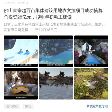
2024-12-19 09:04
佛山首宗超百亩集体建设用地农文旅项目成功摘牌！
总投资28亿元，拟明年初动工建设
日前，三水芦苞镇西河上乐塘飞鹰岩地块由佛山市新欣洞天旅游开
发有限公司竞得，并于12月18日完 ...
3006
1
#印象芦苞专栏