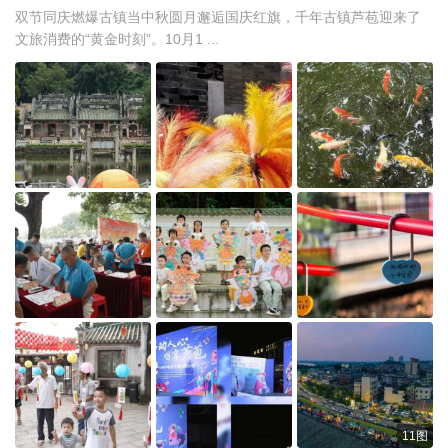
双节同庆燃爆古镇当中秋圆月邂逅国庆红旗，千年古镇芦苞迎来了
文旅消费的“黄金时刻”。10月1 ...
11图