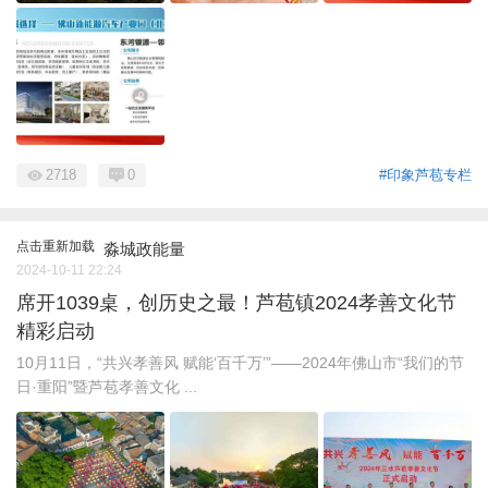
2718
0
#印象芦苞专栏
点击重新加载
淼城政能量
2024-10-11 22:24
席开1039桌，创历史之最！芦苞镇2024孝善文化节
精彩启动
10月11日，“共兴孝善风 赋能‘百千万’”——2024年佛山市“我们的节
日·重阳”暨芦苞孝善文化 ...