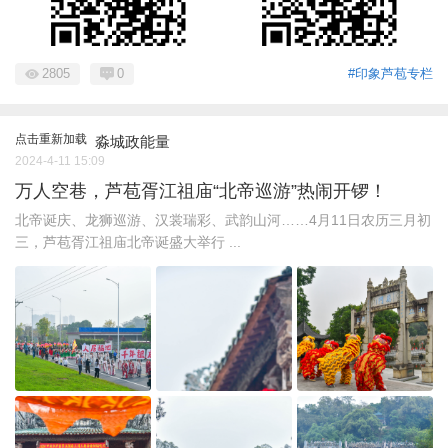
2805
0
#印象芦苞专栏
点击重新加载
淼城政能量
2024-4-11 15:09
万人空巷，芦苞胥江祖庙“北帝巡游”热闹开锣！
北帝诞庆、龙狮巡游、汉裳瑞彩、武韵山河……4月11日农历三月初
三，芦苞胥江祖庙北帝诞盛大举行 ...