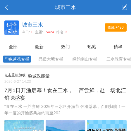
城市三水
城市三水
收藏
+490
今日:
1
主题:
15424
排名:
3
全部
最新
热门
热帖
精华
印象芦苞专栏
品质大塘专栏
绿韵南山专栏
三水教育专栏
点击重新加载
淼城政能量
2026-6-27 14:23
7月1日开渔启幕！食在三水，一芦尝鲜，赴一场北江
鲜味盛宴
“食在三水 一芦尝鲜”2026年三水区开渔节 休渔落幕，百舸归航！一
年一度的开渔盛典如约而至202 ...