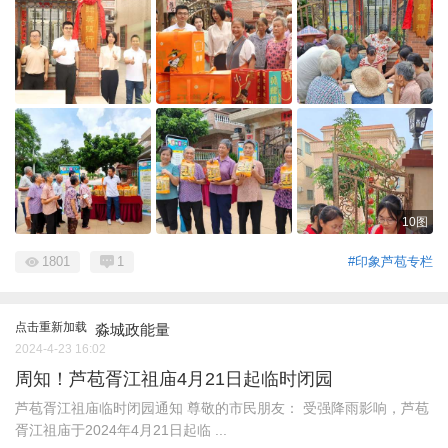
10图
1801
1
#印象芦苞专栏
点击重新加载
淼城政能量
2024-4-23 16:02
周知！芦苞胥江祖庙4月21日起临时闭园
芦苞胥江祖庙临时闭园通知 尊敬的市民朋友： 受强降雨影响，芦苞
胥江祖庙于2024年4月21日起临 ...