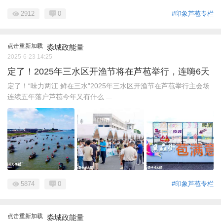
2912
0
#印象芦苞专栏
点击重新加载
淼城政能量
2025-6-23 14:25
定了！2025年三水区开渔节将在芦苞举行，连嗨6天
定了！“味力两江 鲜在三水”2025年三水区开渔节在芦苞举行主会场
连续五年落户芦苞今年又有什么 ...
5874
0
#印象芦苞专栏
点击重新加载
淼城政能量