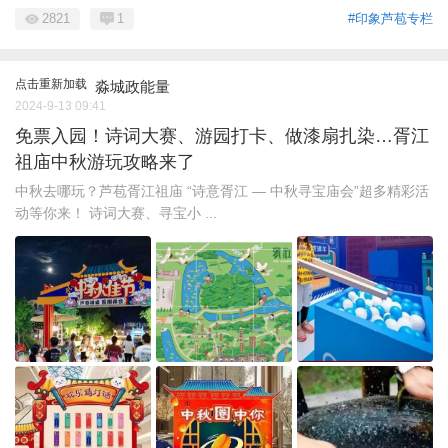
2821
1
#印象芦苞专栏
点击重新加载
淼城政能量
2024-9-13 09:41
免票入园！诗词大赛、游园打卡、做漆扇扎染…胥江
祖庙中秋游玩攻略来了
中秋去哪玩？芦苞胥江祖庙 “诗意胥江 — 中秋寻宝庙会”超多精彩活
动等你来！ 诗词大赛、寻宝小 ...