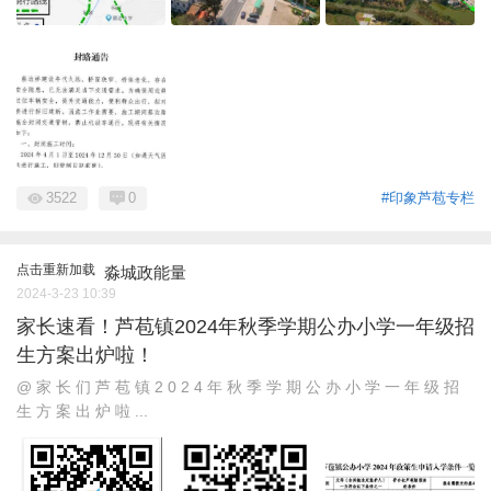
3522
0
#印象芦苞专栏
点击重新加载
淼城政能量
2024-3-23 10:39
家长速看！芦苞镇2024年秋季学期公办小学一年级招
生方案出炉啦！
@ 家 长 们 芦 苞 镇 2 0 2 4 年 秋 季 学 期 公 办 小 学 一 年 级 招
生 方 案 出 炉 啦 ...