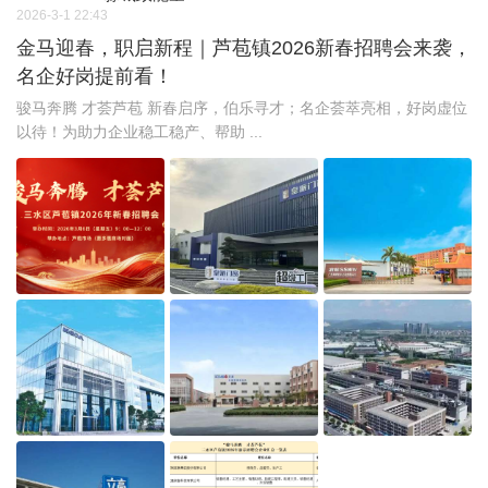
2026-3-1 22:43
金马迎春，职启新程｜芦苞镇2026新春招聘会来袭，
名企好岗提前看！
骏马奔腾 才荟芦苞 新春启序，伯乐寻才；名企荟萃亮相，好岗虚位
以待！为助力企业稳工稳产、帮助 ...