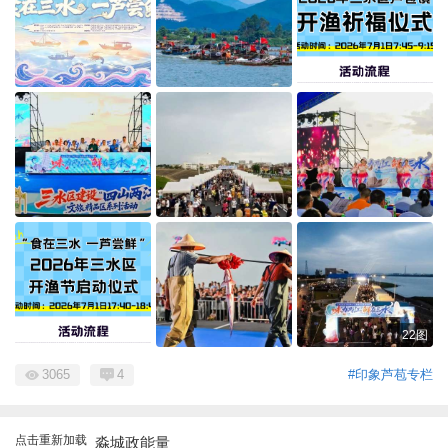
22图
3065
4
#印象芦苞专栏
点击重新加载
淼城政能量