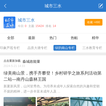
城市三水
城市三水
收藏
+490
今日:
0
主题:
15424
排名:
14
全部
最新
热门
热帖
精华
印象芦苞专栏
品质大塘专栏
绿韵南山专栏
三水教育专栏
点击重新加载
淼城政能量
2024-5-21 14:33
绿美南山景，携手齐攀登！乡村研学之旅系列活动第
二站—南丹山森林王国
新夏新风景，山河皆秀色。为培养未成年人探索自然的兴趣和坚韧
不拔的精神，进一步丰富未成年人及 ...