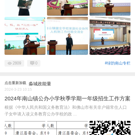
2809
0
#绿韵南山专栏
点击重新加载
淼城政能量
2024-3-23 10:15
2024年南山镇公办小学秋季学期一年级招生工作方案
根据《中华人民共和国义务教育法》和佛山市有关非户籍常住人口
子女申请入读义务教育公办学校的政 ...