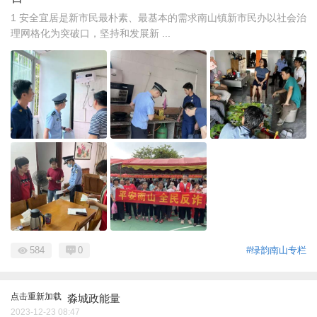
1 安全宜居是新市民最朴素、最基本的需求南山镇新市民办以社会治
理网格化为突破口，坚持和发展新 ...
584
0
#绿韵南山专栏
点击重新加载
淼城政能量
2023-12-23 08:47