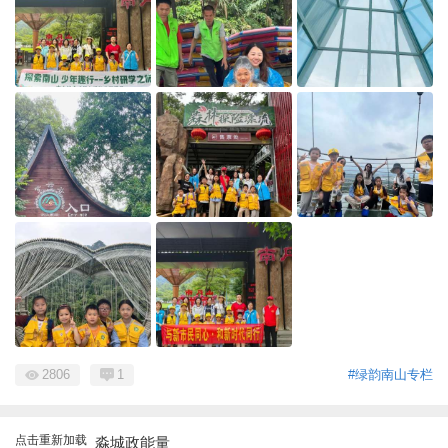
2806
1
#绿韵南山专栏
点击重新加载
淼城政能量