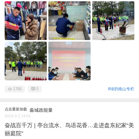
1766
0
#绿韵南山专栏
点击重新加载
淼城政能量
2024-3-2 14:01
奋战百千万 | 亭台流水、鸟语花香…走进盘东妃家“美
丽庭院”