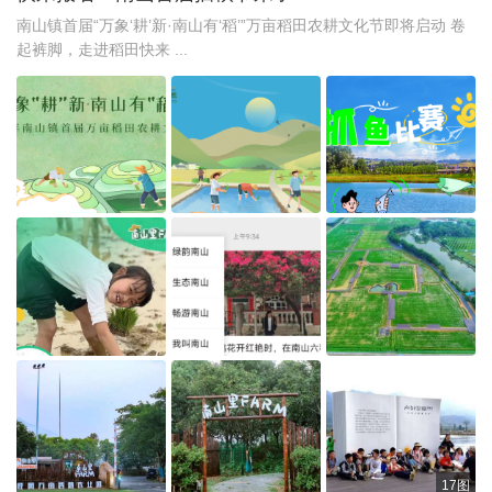
南山镇首届“万象‘耕’新·南山有‘稻’”万亩稻田农耕文化节即将启动 卷
起裤脚，走进稻田快来 ...
17图