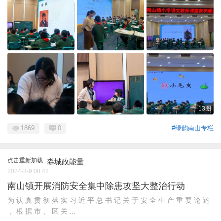
13图
1869
0
#绿韵南山专栏
点击重新加载
淼城政能量
2024-3-9 08:42
南山镇开展消防安全集中除患攻坚大整治行动
为 认 真 贯 彻 落 实 习 近 平 总 书 记 关 于 安 全 生 产 重 要 论 述
， 根 据 市 、 区 关 ...