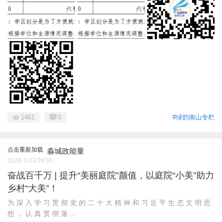
1461
0
#绿韵南山专栏
点击重新加载
淼城政能量
2024-3-23 09:01
奋战百千万 | 提升“美丽庭院”颜值，以庭院“小美”助力
乡村“大美”！
为 深 入 学 习 贯 彻 党 的 二 十 大 精 神 和 习 近 平 生 态 文 明 思
想 ， 认 真 贯 彻 落 ...