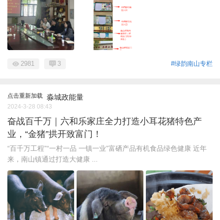
2981
3
#绿韵南山专栏
点击重新加载
淼城政能量
2024-3-28 08:43
奋战百千万｜六和乐家庄全力打造小耳花猪特色产
业，“金猪”拱开致富门！
“百千万工程”“一村一品 一镇一业”富硒产品有机食品绿色健康 近年
来，南山镇通过打造大健康 ...