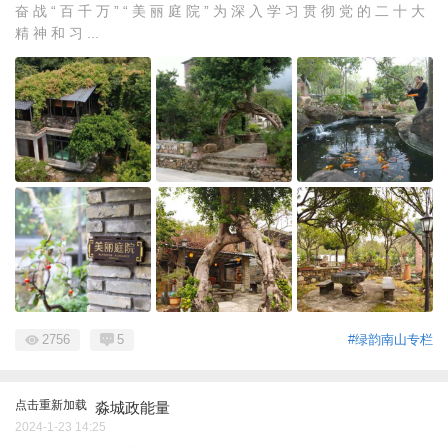
奋 战 “ 百 千 万 ” “ 美 丽 庭 院 ” 为 深 入 学 习 贯 彻 党 的 二 十 大
精 神 和 习 ...
2756
5
#绿韵南山专栏
点击重新加载
淼城政能量
2024-1-23 14:25