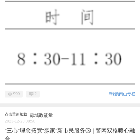
999
2
#绿韵南山专栏
点击重新加载
淼城政能量
2023-12-23 08:50
“三心”理念拓宽“淼家”新市民服务③ | 警网双格暖心融
合