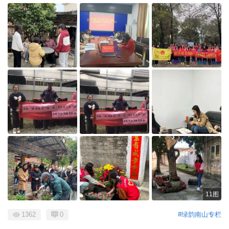
11图
1362
0
#绿韵南山专栏