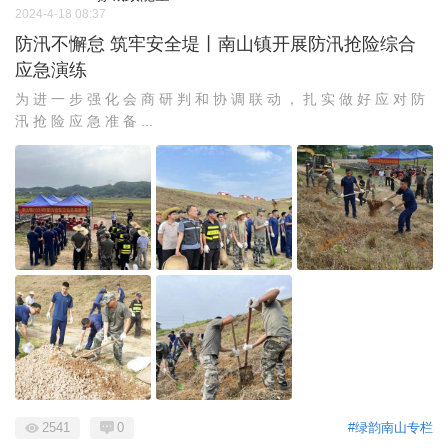
2024-4-18 08:37
防汛不懈怠 筑牢安全堤丨南山镇开展防汛抢险综合
应急演练
为 进 一 步 强 化 会 商 研 判 和 协 调 联 动 ， 扎 实 做 好 应 对 防
汛 抢 险 应 急 准 备 ...
2541
0
#绿韵南山专栏