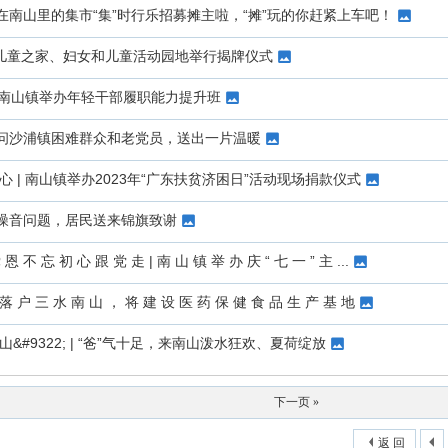
在南山里的集市“集”时行乐招募摊主啦，“摊”玩的你赶紧上车吧！
东和儿童之家、妇女和儿童活动园地举行揭牌仪式
| 南山镇举办年轻干部履职能力提升班
问沙浦镇困难群众和老党员，送出一片温暖
心 | 南山镇举办2023年“广东扶贫济困日”活动现场捐款仪式
噪音问题，居民送来锦旗致谢
恩 不 忘 初 心 跟 党 走 | 南 山 镇 举 办 庆 “ 七 一 ” 主 ...
 落 户 三 水 南 山 ， 将 建 设 医 药 保 健 食 品 生 产 基 地
&#9322; | “爸”气十足，来南山泼水狂欢、夏荷绽放
下一页 »
返 回