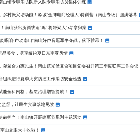
南山镇专职消防队新入队专职消防员集体训练
，乡村振兴增动能！淼城“金牌电商经理人”特训营（南山专场）圆满落幕
生”！南山派出所循线追“鸡” 将嫌疑人“鸡”拿归案
律韵唱响·声动南山”南山好声音冠军争夺战，落下帷幕！
美景品美食，尽享缤纷夏日东南亚风情
，凝聚合力惠民生！南山镇光伏复合项目党委召开第三季度联席工作会议
所组织进行夏季火灾防控工作消防安全检查
赋能全科网格，基层治理增智提质！
联动监督，让民生实事落地见效
使命担当！南山镇开展建军节系列主题活动
吃！南山龙眼大丰收啦！