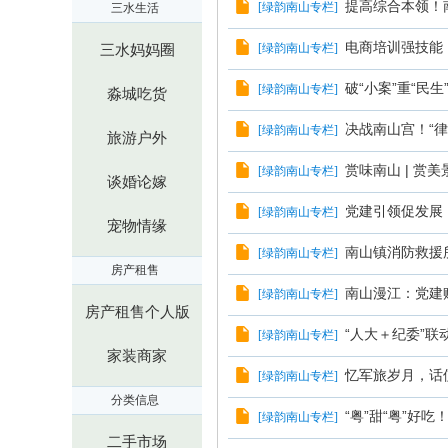
提高综合本领！
[
绿韵南山专栏
]
三水生活
电商培训强技能
[
绿韵南山专栏
]
三水妈妈圈
破“小案”重“民
[
绿韵南山专栏
]
淼城吃货
决战南山宫！“
[
绿韵南山专栏
]
旅游户外
赏味南山 | 赏
[
绿韵南山专栏
]
谈婚论嫁
党建引领促发展
[
绿韵南山专栏
]
宠物情缘
南山镇消防救援
[
绿韵南山专栏
]
房产租售
南山漫江：党建
[
绿韵南山专栏
]
房产租售个人版
“人大＋纪委”
[
绿韵南山专栏
]
家装商家
忆军旅岁月，话
[
绿韵南山专栏
]
分类信息
“粤”甜“粤”好
[
绿韵南山专栏
]
二手市场