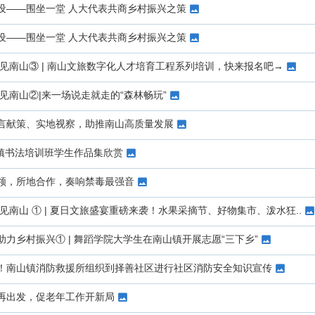
设——围坐一堂 人大代表共商乡村振兴之策
设——围坐一堂 人大代表共商乡村振兴之策
然见南山③ | 南山文旅数字化人才培育工程系列培训，快来报名吧→
见南山②|来一场说走就走的“森林畅玩”
言献策、实地视察，助推南山高质量发展
山镇书法培训班学生作品集欣赏
领，所地合作，奏响禁毒最强音
见南山 ① | 夏日文旅盛宴重磅来袭！水果采摘节、好物集市、泼水狂..
力乡村振兴① | 舞蹈学院大学生在南山镇开展志愿“三下乡”
！南山镇消防救援所组织到择善社区进行社区消防安全知识宣传
再出发，促老年工作开新局