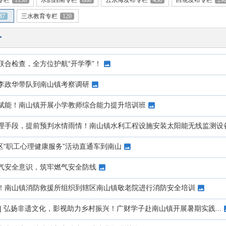
专栏
1136
水韵西南专栏
866
云东海发布专栏
438
白坭发布专栏
29
87
三水教育专栏
120
联合检查，全方位护航“开学季”！
李政华带队到南山镇考察调研
赋能！南山镇开展小学教师综合能力提升培训班
理手段，提前预判水情雨情！南山镇水利工程设施安装太阳能无线监测设
水区“职工心理健康服务”活动直通车到南山
气安全意识，筑牢燃气安全防线
！南山镇消防救援所组织到辖区南山镇敬老院进行消防安全培训
| 弘扬非遗文化，影视助力乡村振兴！广财学子赴南山镇开展暑期实践...