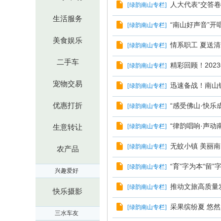
人大代表“交答
[
绿韵南山专栏
]
生活服务
“南山好声音”开
[
绿韵南山专栏
]
美食娱乐
情系职工 夏送清
[
绿韵南山专栏
]
二手车
精彩回顾！20
[
绿韵南山专栏
]
宠物交易
迅速备战！南山
[
绿韵南山专栏
]
优惠打折
“感受佛山·快乐
[
绿韵南山专栏
]
“律韵唱响·声动
[
绿韵南山专栏
]
生意转让
无蚊小镇 美丽
[
绿韵南山专栏
]
农产品
“育”字为本“
[
绿韵南山专栏
]
兴趣爱好
推动文旅高质量
[
绿韵南山专栏
]
快乐摄影
采果缤纷夏 悠然
[
绿韵南山专栏
]
三水车友