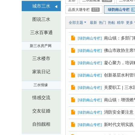
站
全部
三水政能量
1144
三水发布
城市三水
-
品质大塘专栏
173
绿韵南山专栏
3
新
图说三水
全部主题
最新
热门
热帖
精华
更多
三
三水百事通
水
南山镇：多部门
[
绿韵南山专栏
]
淼
新三水房产网
佛山市政协主席
[
绿韵南山专栏
]
才
三水楼市
网
凝心聚力，培训
[
绿韵南山专栏
]
-
家装日记
创新基层水利管
[
绿韵南山专栏
]
佛
三水情缘
关爱职工 | 三
山
[
绿韵南山专栏
]
相
情感交流
南山镇：增强燃
[
绿韵南山专栏
]
亲
交友征婚
消防安全要注意
[
绿韵南山专栏
]
派
自拍靓相
新时代文明实践 
[
绿韵南山专栏
]