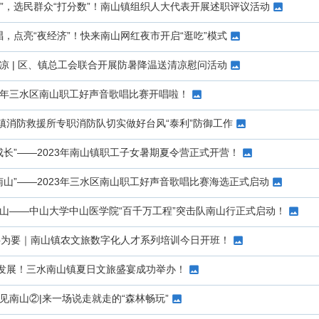
卷”，选民群众“打分数”！南山镇组织人大代表开展述职评议活动
唱，点亮“夜经济”！快来南山网红夜市开启“逛吃”模式
凉 | 区、镇总工会联合开展防暑降温送清凉慰问活动
23年三水区南山职工好声音歌唱比赛开唱啦！
镇消防救援所专职消防队切实做好台风“泰利”防御工作
成长”——2023年南山镇职工子女暑期夏令营正式开营！
南山”——2023年三水区南山职工好声音歌唱比赛海选正式启动
南山——中山大学中山医学院“百千万工程”突击队南山行正式启动！
留”字为要｜南山镇农文旅数字化人才系列培训今日开班！
发展！三水南山镇夏日文旅盛宴成功举办！
见南山②|来一场说走就走的“森林畅玩”