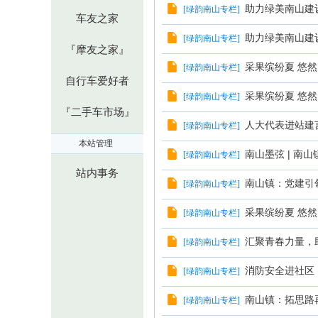
助力绿美南山建
[
绿韵南山专栏
]
车友之家
助力绿美南山建
[
绿韵南山专栏
]
『摩友之家』
采果缤纷夏 悠
[
绿韵南山专栏
]
自行车爱好者
采果缤纷夏 悠然
[
绿韵南山专栏
]
『二手车市场』
人大代表进站建
[
绿韵南山专栏
]
本站管理
南山墨弦 | 南
[
绿韵南山专栏
]
站内事务
南山镇：党建引
[
绿韵南山专栏
]
采果缤纷夏 悠然
[
绿韵南山专栏
]
汇聚青春力量，助
[
绿韵南山专栏
]
消防安全进社区
[
绿韵南山专栏
]
南山镇：拓思路
[
绿韵南山专栏
]