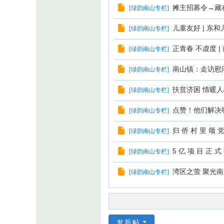
摊主招募令→藏
[
绿韵南山专栏
]
儿童友好 | 
[
绿韵南山专栏
]
正青春 不虚度 
[
绿韵南山专栏
]
南山镇：走访慰
[
绿韵南山专栏
]
扶贫济困 情暖人
[
绿韵南山专栏
]
点赞！他们解决
[
绿韵南山专栏
]
归 侨 村 里 颂 党 
[
绿韵南山专栏
]
5 亿 项 目 正 式
[
绿韵南山专栏
]
湾区之萤 聚光南山
[
绿韵南山专栏
]
发新帖