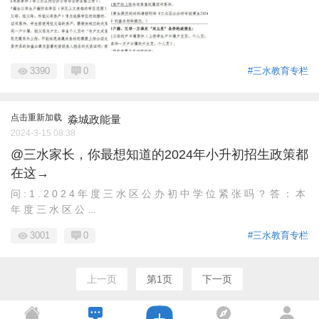
3390
0
#三水教育专栏
点击重新加载
淼城政能量
2024-3-15 08:38
@三水家长，你最想知道的2024年小升初招生政策都
在这→
问 : 1 . 2 0 2 4 年 度 三 水 区 公 办 初 中 学 位 紧 张 吗 ？ 答 ： 本
年 度 三 水 区 公 ...
3001
0
#三水教育专栏
上一页
第1页
下一页