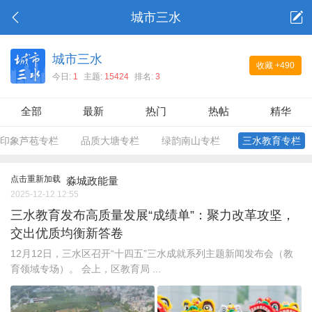
城市三水
城市三水
收藏
+490
今日:
1
主题:
15424
排名:
3
全部
最新
热门
热帖
精华
印象芦苞专栏
品质大塘专栏
绿韵南山专栏
三水教育专栏
点击重新加载
淼城政能量
2025-12-12 12:55
三水教育发布高质量发展“成绩单”：聚力改革攻坚，
交出优质均衡新答卷
12月12日，三水区召开“十四五”三水成就系列主题新闻发布会（教
育领域专场）。 会上，区教育局 ...