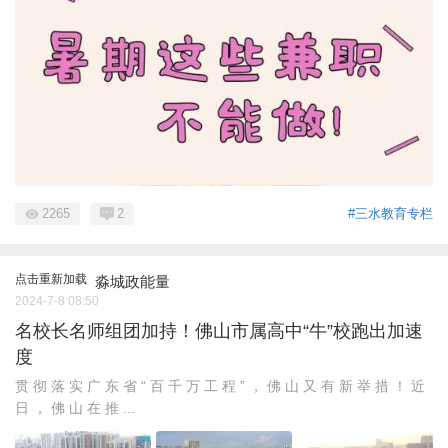
2265
2
#三水教育专栏
点击重新加载
淼城政能量
2024-7-8 08:50
名校长名师组团加持！佛山市属高中“牛”校跑出加速
度
贯 彻 落 实 广 东 省 “ 百 千 万 工 程 ” ， 佛 山 又 有 新 举 措 ！ 近
日 ， 佛 山 在 推 ...