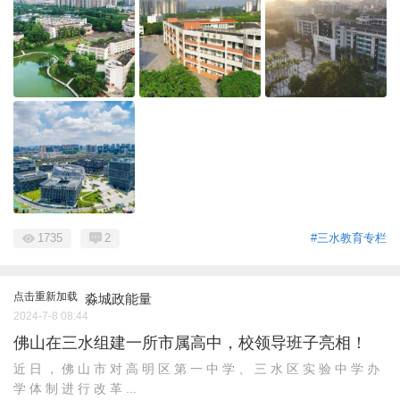
1735
2
#三水教育专栏
点击重新加载
淼城政能量
2024-7-8 08:44
佛山在三水组建一所市属高中，校领导班子亮相！
近 日 ， 佛 山 市 对 高 明 区 第 一 中 学 、 三 水 区 实 验 中 学 办
学 体 制 进 行 改 革 ...