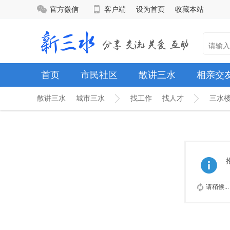
官方微信
客户端
设为首页
收藏本站
首页
市民社区
散讲三水
相亲交
散讲三水
城市三水
找工作
找人才
三水
请稍候...