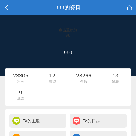
999的资料
点击重新加
载
999
23305
12
23266
13
积分
威望
金钱
鲜花
9
臭蛋
Ta的主题
Ta的日志