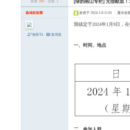
[绿韵南山专栏]
无偿献血！
查看:
996
|
回复:
2
水
网
淼城政能量
发表于 2024-1-8 11:01
|
显示全
站
我镇定于2024年1月9日
-
收听TA
发消息
新
三
一、时间、地点
水
淼
才
网
-
佛
山
相
亲
派
二、参加人群