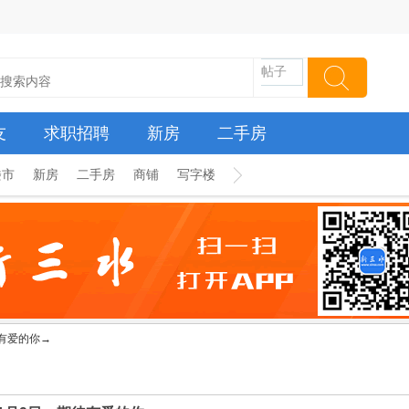
帖子
友
求职招聘
新房
二手房
楼市
新房
二手房
商铺
写字楼
有爱的你→