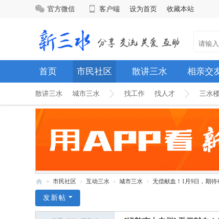
官方微信
客户端
设为首页
收藏本站
首页
市民社区
散讲三水
相亲交
散讲三水
城市三水
找工作
找人才
三水
»
市民社区
›
互动三水
›
城市三水
›
无偿献血！1月9日，期待
新
发新帖
三