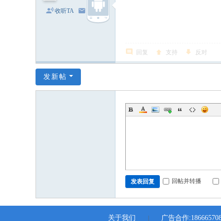
收听TA
发消息
回复
支持
反对
发新帖
回帖并转播
发表回复
关于我们
广告合作:186665708
|