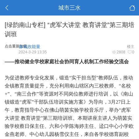
城市三水
[绿韵南山专栏]
“虎军大讲堂 教育讲堂”第三期培
训班
点击重新加载
淼城政能量
楼主
2024-3-29 13:35
2808
0
——推动健全学校家庭社会协同育人机制工作经验交流会
为促进教师专业化发展，锻造“实干担当型”教师队伍，推动
全镇教育质量提升，充分利用南山辖区内三校教师、“名校
+”、“南三合作”等资源对不同岗位教师进行培训，以《南山
镇锻造“虎军”干部队伍培训实施方案》为导向，3月27日上
午，教育指导中心在佛山萌茵实验学校音乐厅，举办“虎军
大讲堂 教育讲堂”第三期培训班。本期讲座主讲人为萌茵实
验学校蔡日保主任、六和小学陈海婷主任、迳口中心小学欧
金燕老师、中心幼儿园杨雪仪主任，来自各学校德育副校