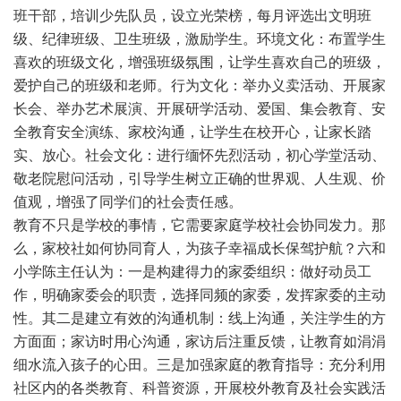
班干部，培训少先队员，设立光荣榜，每月评选出文明班
级、纪律班级、卫生班级，激励学生。环境文化：布置学生
喜欢的班级文化，增强班级氛围，让学生喜欢自己的班级，
爱护自己的班级和老师。行为文化：举办义卖活动、开展家
长会、举办艺术展演、开展研学活动、爱国、集会教育、安
全教育安全演练、家校沟通，让学生在校开心，让家长踏
实、放心。社会文化：进行缅怀先烈活动，初心学堂活动、
敬老院慰问活动，引导学生树立正确的世界观、人生观、价
值观，增强了同学们的社会责任感。
教育不只是学校的事情，它需要家庭学校社会协同发力。那
么，家校社如何协同育人，为孩子幸福成长保驾护航？六和
小学陈主任认为：一是构建得力的家委组织：做好动员工
作，明确家委会的职责，选择同频的家委，发挥家委的主动
性。其二是建立有效的沟通机制：线上沟通，关注学生的方
方面面；家访时用心沟通，家访后注重反馈，让教育如涓涓
细水流入孩子的心田。三是加强家庭的教育指导：充分利用
社区内的各类教育、科普资源，开展校外教育及社会实践活