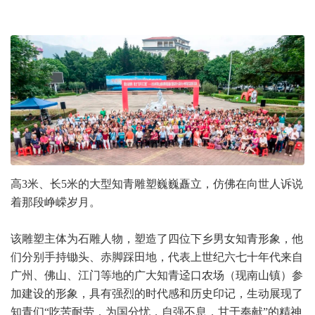
高3米、长5米的大型知青雕塑巍巍矗立，仿佛在向世人诉说
着那段峥嵘岁月。
该雕塑主体为石雕人物，塑造了四位下乡男女知青形象，他
们分别手持锄头、赤脚踩田地，代表上世纪六七十年代来自
广州、佛山、江门等地的广大知青迳口农场（现南山镇）参
加建设的形象，具有强烈的时代感和历史印记，生动展现了
知青们“吃苦耐劳，为国分忧，自强不息，甘于奉献”的精神