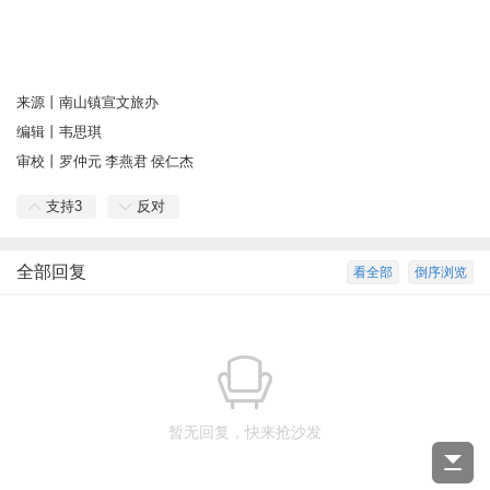
来源丨南山镇宣文旅办
编辑丨韦思琪
审校丨罗仲元 李燕君 侯仁杰
支持
3
反对
全部回复
看全部
倒序浏览
暂无回复，快来抢沙发