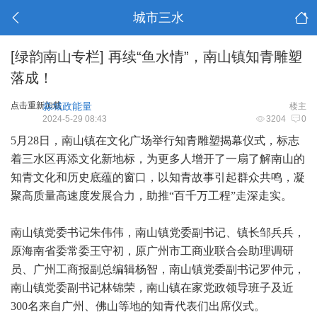
城市三水
[绿韵南山专栏]
再续“鱼水情”，南山镇知青雕塑
落成！
点击重新加载
淼城政能量
楼主
2024-5-29 08:43
3204
0
5月28日，南山镇在文化广场举行知青雕塑揭幕仪式，标志
着三水区再添文化新地标，为更多人增开了一扇了解南山的
知青文化和历史底蕴的窗口，以知青故事引起群众共鸣，凝
聚高质量高速度发展合力，助推“百千万工程”走深走实。
南山镇党委书记朱伟伟，南山镇党委副书记、镇长邹兵兵，
原海南省委常委王守初，原广州市工商业联合会助理调研
员、广州工商报副总编辑杨智，南山镇党委副书记罗仲元，
南山镇党委副书记林锦荣，南山镇在家党政领导班子及近
300名来自广州、佛山等地的知青代表们出席仪式。