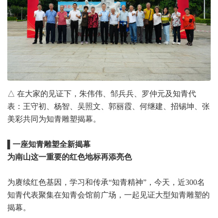
△ 在大家的见证下，朱伟伟、邹兵兵、罗仲元及知青代
表：王守初、杨智、吴照文、郭丽霞、何继建、招锡坤、张
美彩共同为知青雕塑揭幕。
▌一座知青雕塑全新揭幕
为南山这一重要的红色地标再添亮色
为赓续红色基因，学习和传承“知青精神”，今天，近300名
知青代表聚集在知青会馆前广场，一起见证大型知青雕塑的
揭幕。