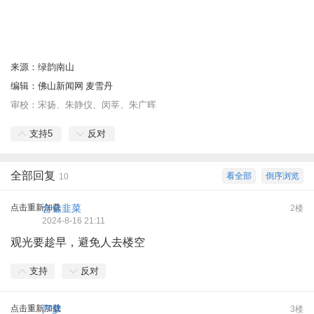
来源：绿韵南山
编辑：佛山新闻网 麦雪丹
审校：宋扬、朱静仪、闵莘、朱广晖
支持
5
反对
全部回复
看全部
倒序浏览
10
点击重新加载
合金韭菜
2楼
2024-8-16 21:11
观光要趁早，避免人去楼空
支持
反对
点击重新加载
严梦
3楼