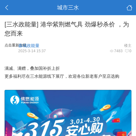
城市三水
[三水政能量]
港华紫荆燃气具 劲爆秒杀价 ，为
您而来
点击重新加载
淼城政能量
楼主
2025-3-14 15:37
7483
0
满减、满赠，叠加国补折上折
更多福利尽在三水能源线下展厅，欢迎各位新老客户至店选购