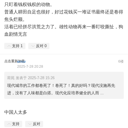
只盯着钱权钱权的动物。
普通人耕田自足也很好，好过花钱买一堆证书最终还是卷得
焦头烂额。
活着已经拼尽洪荒之力了。雄性动物再来一番盯咬撕扯，狗
血剧情无言
支持
1
反对
0
点击重新加载
error
6楼
2025-7-28 20:28
荷苑 发表于 2025-7-28 15:26
现代城市的工作都卷死了！卷死了！真的好吗？现代没施再先
进，没有了人味都是白搭。现代化应培养健全的人而 ...
中国人太多
支持
反对