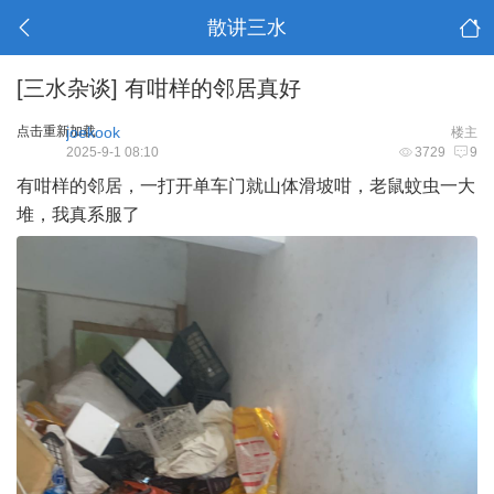
散讲三水
[三水杂谈]
有咁样的邻居真好
点击重新加载
joekook
楼主
2025-9-1 08:10
3729
9
有咁样的邻居，一打开单车门就山体滑坡咁，老鼠蚊虫一大
堆，我真系服了