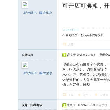
站
可开店可摆摊，开
-
收听TA
发消息
新
三
水
不会网站设计也不会小程序编程
淼
才
回复
网
47401055
发表于 2025-9-2 17:18
|
显示全
-
佛
你话自己有铺位开个小卖部，一
粉，叫调浆）、调制酱油等等
山
收听TA
发消息
米鸡之类，你都要4-5点就开
相
做早餐档的，大冬天几度一早
钱，吾好做白日梦
亲
派
回复
支持
3
反对
0
灵犀一指我都识
发表于 2025-9-2 16:50
来自手机
|