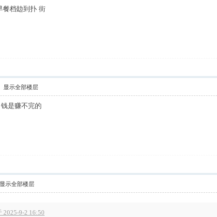
早餐档攰到扑 街
显示全部楼层
！钱是赚不完的
显示全部楼层
5-9-2 16:50