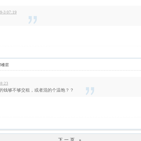
3 07:19
部楼层
18:23
的钱够不够交租，或者混的个温饱？？
下一页 »