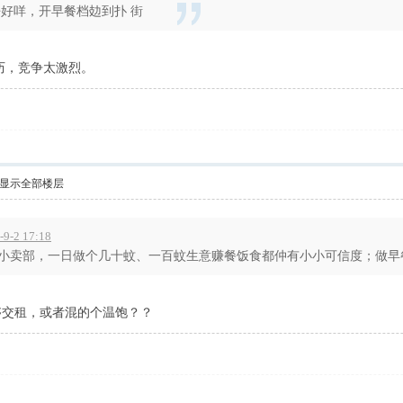
唔好咩，开早餐档攰到扑 街
历，竞争太激烈。
显示全部楼层
9-2 17:18
卖部，一日做个几十蚊、一百蚊生意赚餐饭食都仲有小小可信度；做早餐？每
够交租，或者混的个温饱？？