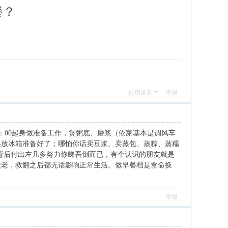
餐？
使用道具
举报
：00起身做准备工作，煲粥底、磨浆（依家基本是调风车
料放冰箱准备好了；哪怕你话卖豆浆、卖蒸包、蒸粽、蒸糯
地背后付出左几多努力你睇吾倒而已，有个认识的朋友就是
太老，救翻之后都无话影响正常生活。做早餐档是拿命换
举报