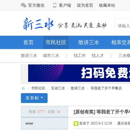
官方微信
客户端
设为首页
收藏本站
首页
市民社区
散讲三水
相亲交
散讲三水
城市三水
找工作
找人才
三水
»
市民社区
›
互动三水
›
散讲三水
›
等我老了开个早餐店
新
发新帖
三
[原创有奖]
等我老了开个早
查看:
3777
|
回复:
14
水
网
error
发表于 2025-9-2 12:38
|
显示全