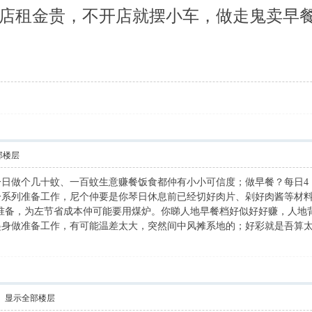
店租金贵，不开店就摆小车，做走鬼卖早
部楼层
日做个几十蚊、一百蚊生意赚餐饭食都仲有小小可信度；做早餐？每日4
一系列准备工作，尼个仲要是你琴日休息前已经切好肉片、剁好肉酱等材
始准备，为左节省成本仲可能要用煤炉。你睇人地早餐档好似好好赚，人
起身做准备工作，有可能温差太大，突然间中风摊系地的；好彩就是吾算
显示全部楼层