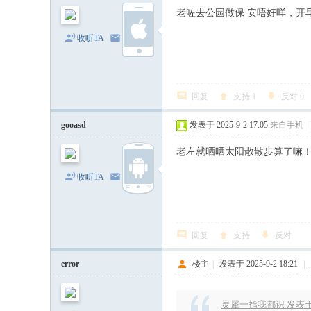
老咗去公园做保 安唔好咩，开
收听TA
发消息
回复
支持
1
反对
0
gooasd
发表于 2025-9-2 17:05
来自手机
|
老左就晒晒太阳散散步算了嘛
收听TA
发消息
回复
支持
反对
error
楼主
|
发表于 2025-9-2 18:21
|
灵犀一指我都识 发表于 202