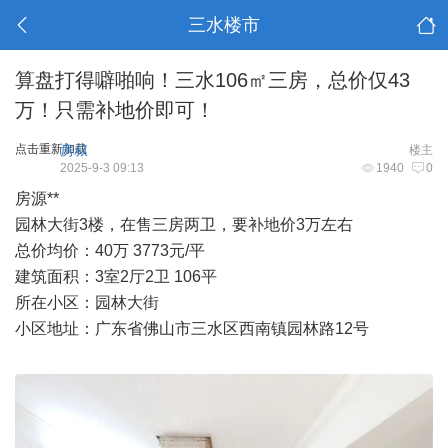
三水楼市
算盘打得噼啪响！三水106㎡三房，总价仅43
万！只需补地价即可！
点击重新加载
房叔
楼主
2025-9-3 09:13
1940
0
房源**
园林大街3楼，在售三房两卫，要补地价3万左右
总价均价：40万 3773元/平
建筑面积：3室2厅2卫 106平
所在小区：园林大街
小区地址：广东省佛山市三水区西南镇园林路12号