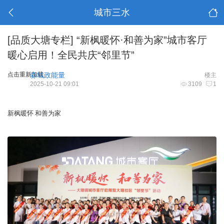
城市三水
[品质大塘专栏]
“新枫暖怀·和善为家”城市客厅
暖心启用！全民共庆“邻里节”
点击重新加载
淼城政能量
楼主
2025-10-21 09:01
3109
1
新枫暖怀 和善为家