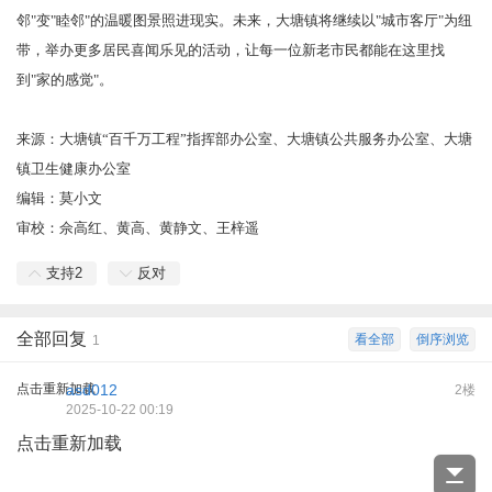
邻"变"睦邻"的温暖图景照进现实。未来，大塘镇将继续以"城市客厅"为纽
带，举办更多居民喜闻乐见的活动，让每一位新老市民都能在这里找
到"家的感觉"。
来源：大塘镇“百千万工程”指挥部办公室、大塘镇公共服务办公室、大塘
镇卫生健康办公室
编辑：莫小文
审校：佘高红、黄高、黄静文、王梓遥
支持
2
反对
全部回复
看全部
倒序浏览
1
点击重新加载
asd012
2楼
2025-10-22 00:19
点击重新加载