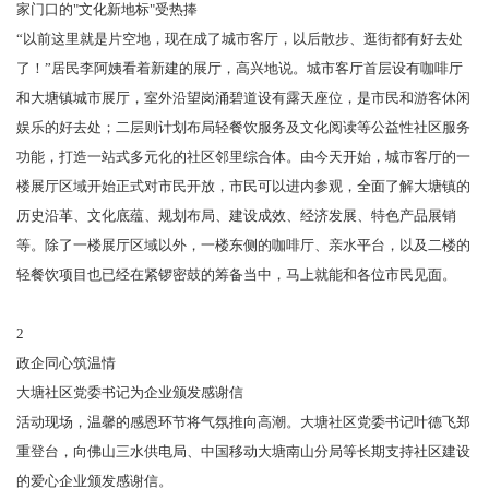
家门口的"文化新地标"受热捧
“以前这里就是片空地，现在成了城市客厅，以后散步、逛街都有好去处
了！”居民李阿姨看着新建的展厅，高兴地说。城市客厅首层设有咖啡厅
和大塘镇城市展厅，室外沿望岗涌碧道设有露天座位，是市民和游客休闲
娱乐的好去处；二层则计划布局轻餐饮服务及文化阅读等公益性社区服务
功能，打造一站式多元化的社区邻里综合体。由今天开始，城市客厅的一
楼展厅区域开始正式对市民开放，市民可以进内参观，全面了解大塘镇的
历史沿革、文化底蕴、规划布局、建设成效、经济发展、特色产品展销
等。除了一楼展厅区域以外，一楼东侧的咖啡厅、亲水平台，以及二楼的
轻餐饮项目也已经在紧锣密鼓的筹备当中，马上就能和各位市民见面。
2
政企同心筑温情
大塘社区党委书记为企业颁发感谢信
活动现场，温馨的感恩环节将气氛推向高潮。大塘社区党委书记叶德飞郑
重登台，向佛山三水供电局、中国移动大塘南山分局等长期支持社区建设
的爱心企业颁发感谢信。