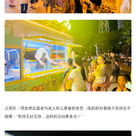
义剪区：理发师志愿者为老人和儿童修剪发型，陈奶奶对着镜子笑得合不
拢嘴："剪得又好又快，这样的活动要多办！"