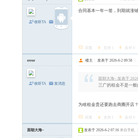
合同基本一年一签，到期就涨
收听TA
发消息
回复
支持
1
反对
0
error
楼主
|
发表于 2026-6-2 09:58
|
面朝大海~ 发表于 2026-6
收听TA
发消息
三广的租金不是一般
为啥租金贵还要跑去商圈开店
回复
支持
1
反对
0
面朝大海~
发表于 2026-6-2 07:16
来自手机
|