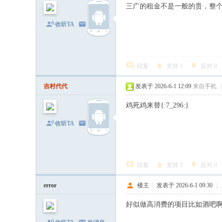
三广的租金不是一般的贵，整
收听TA
发消息
回复
支持
1
反对
0
吉村代代
发表于 2026-6-1 12:09
来自手机
|
鸡死鸡来替{:7_296:}
收听TA
发消息
回复
支持
1
反对
0
error
楼主
|
发表于 2026-6-1 09:30
|
好似做高消费的项目比如酒吧