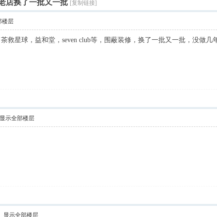
老店换了一批又一批
[复制链接]
部楼层
救星球，益和堂，seven club等，围蔽装修，换了一批又一批，没做几
显示全部楼层
显示全部楼层