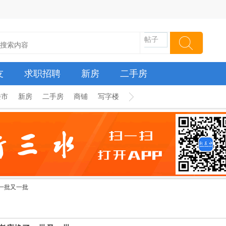
帖子
友
求职招聘
新房
二手房
楼市
新房
二手房
商铺
写字楼
一批又一批