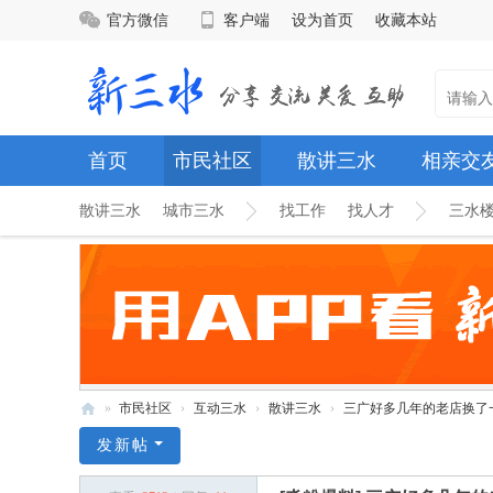
官方微信
客户端
设为首页
收藏本站
首页
市民社区
散讲三水
相亲交
散讲三水
城市三水
找工作
找人才
三水
»
市民社区
›
互动三水
›
散讲三水
›
三广好多几年的老店换了
新
发新帖
三