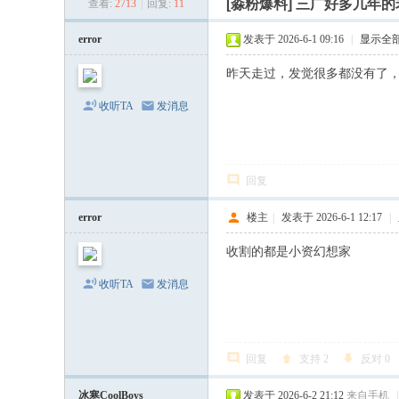
[淼粉爆料]
三广好多几年的
查看:
2713
|
回复:
11
水
网
error
发表于 2026-6-1 09:16
|
显示全
站
昨天走过，发觉很多都没有了，茶
-
收听TA
发消息
新
三
水
回复
淼
才
error
楼主
|
发表于 2026-6-1 12:17
|
网
收割的都是小资幻想家
-
收听TA
发消息
佛
山
相
回复
支持
2
反对
0
亲
派
冰寒CoolBoys
发表于 2026-6-2 21:12
来自手机
|