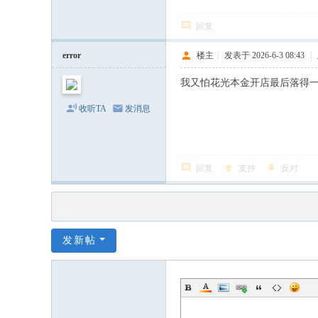
回复
error
楼主
|
发表于 2026-6-3 08:43
|
我又怕花光本金开店最后落得
收听TA
发消息
回复
支持
反对
发新帖