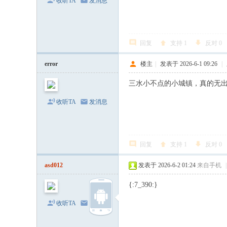
收听TA
发消息
回复
支持
1
反对
0
error
楼主
|
发表于 2026-6-1 09:26
|
三水小不点的小城镇，真的无
收听TA
发消息
回复
支持
1
反对
0
asd012
发表于 2026-6-2 01:24
来自手机
|
{:7_390:}
收听TA
发消息