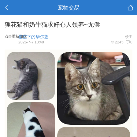
宠物交易
狸花猫和奶牛猫求好心人领养~无偿
点击重新加载
星空下的华尔兹
楼主
2026-7-7 13:40
2245
0