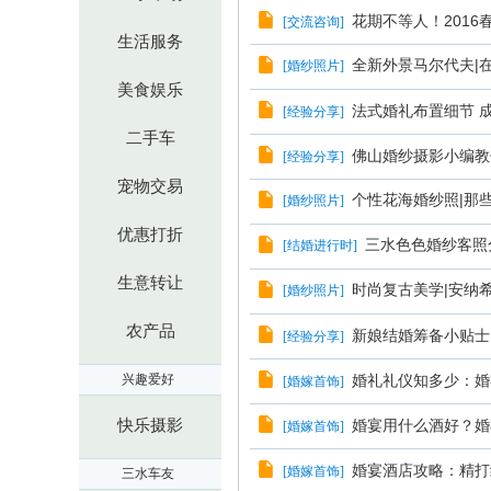
花期不等人！201
[
交流咨询
]
生活服务
全新外景马尔代夫|
[
婚纱照片
]
美食娱乐
法式婚礼布置细节 
[
经验分享
]
二手车
佛山婚纱摄影小编教
[
经验分享
]
宠物交易
个性花海婚纱照|那
[
婚纱照片
]
优惠打折
三水色色婚纱客照
[
结婚进行时
]
生意转让
时尚复古美学|安纳
[
婚纱照片
]
农产品
新娘结婚筹备小贴士
[
经验分享
]
兴趣爱好
婚礼礼仪知多少：婚
[
婚嫁首饰
]
快乐摄影
婚宴用什么酒好？婚
[
婚嫁首饰
]
婚宴酒店攻略：精打
[
婚嫁首饰
]
三水车友