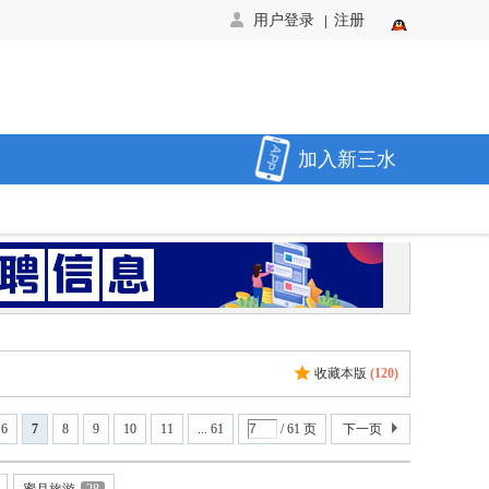
用户登录
注册
|
加入新三水
收藏本版
(
120
)
6
7
8
9
10
11
... 61
/ 61 页
下一页