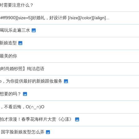
时需要注意什么？
r=#ff9900][size=5]好婚礼，好设计师 [/size][/color][/align]...
喝玩乐走遍三水
io 新娘造型
最美的你
约时尚婚纱照】纯洁恋语
udio，为你提供最好的新娘跟妆服务
想要的吗？
不看后悔，O(∩_∩)O
拍才浪漫！春季花海样片大赏《心漾》
 国字脸新娘发型怎么弄