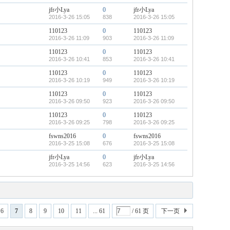
jfr小Lya
0
jfr小Lya
2016-3-26 15:05
838
2016-3-26 15:05
110123
0
110123
2016-3-26 11:09
903
2016-3-26 11:09
110123
0
110123
2016-3-26 10:41
853
2016-3-26 10:41
110123
0
110123
2016-3-26 10:19
949
2016-3-26 10:19
110123
0
110123
2016-3-26 09:50
923
2016-3-26 09:50
110123
0
110123
2016-3-26 09:25
798
2016-3-26 09:25
fswns2016
0
fswns2016
2016-3-25 15:08
676
2016-3-25 15:08
jfr小Lya
0
jfr小Lya
2016-3-25 14:56
623
2016-3-25 14:56
6
7
8
9
10
11
... 61
/ 61 页
下一页