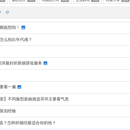
196
婚纱照片
953
结婚进行时
490
交流咨询
728
经验分享
439
都超想拍！
怎么拍出年代感？
，为你提供最好的新娘跟妆服务
要看一遍
室】不同脸型新娘挑选耳环主要看气质
策划经验
选？怎样的领结最适合你的他？