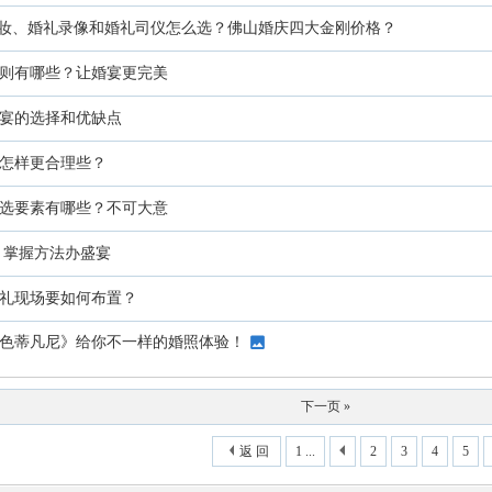
妆、婚礼录像和婚礼司仪怎么选？佛山婚庆四大金刚价格？
则有哪些？让婚宴更完美
宴的选择和优缺点
怎样更合理些？
选要素有哪些？不可大意
 掌握方法办盛宴
礼现场要如何布置？
色蒂凡尼》给你不一样的婚照体验！
下一页 »
返 回
1 ...
2
3
4
5