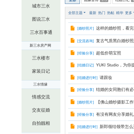
站
全部
婚嫁首饰
175
结婚日记
城市三水
-
全部主题
最新
热门
热帖
精华
更多
新
图说三水
三
这样的婚纱照，看完
[
婚纱照片
]
三水百事通
水
复古气质黑白婚纱照
[
交流咨询
]
淼
新三水房产网
才
超低价萌宝照
[
经验分享
]
三水楼市
网
YUKI Studio
[
结婚日记
]
-
家装日记
请跟妆
[
结婚进行时
]
佛
三水情缘
山
结婚的女同胞们有必
[
经验分享
]
相
情感交流
【佛山婚纱摄影工作
[
婚纱照片
]
亲
交友征婚
派
有没有网友分享婚礼
[
经验分享
]
自拍靓相
新郎领结领带怎么
[
结婚进行时
]