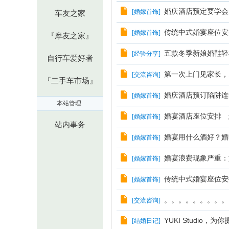
婚庆酒店预定要学会
[
婚嫁首饰
]
车友之家
传统中式婚宴座位安
[
婚嫁首饰
]
『摩友之家』
五款冬季新娘婚鞋轻
[
经验分享
]
自行车爱好者
第一次上门见家长，
[
交流咨询
]
『二手车市场』
婚庆酒店预订陷阱连
[
婚嫁首饰
]
本站管理
婚宴酒店座位安排 
[
婚嫁首饰
]
站内事务
婚宴用什么酒好？婚
[
婚嫁首饰
]
婚宴浪费现象严重：
[
婚嫁首饰
]
传统中式婚宴座位安
[
婚嫁首饰
]
。。。。。。。。。
[
交流咨询
]
YUKI Studio
[
结婚日记
]