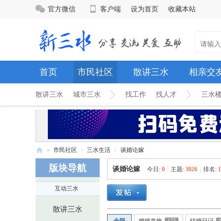
官方微信
客户端
设为首页
收藏本站
首页
市民社区
散讲三水
相亲交
散讲三水
城市三水
找工作
找人才
三水
»
市民社区
›
三水生活
›
谈婚论嫁
新
版块导航
谈婚论嫁
今日:
0
|
主题:
3026
|
排名:
1
三
互动三水
水
网
散讲三水