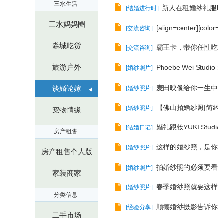
三水生活
新人在租婚纱礼服
[
结婚进行时
]
三水妈妈圈
[align=center][colo
[
交流咨询
]
淼城吃货
霸王卡，带你任性吃
[
交流咨询
]
旅游户外
Phoebe Wei Stud
[
婚纱照片
]
麦田映像给你一生中
谈婚论嫁
[
婚纱照片
]
【佛山拍婚纱照|简
[
婚纱照片
]
宠物情缘
婚礼跟妆YUKI St
[
结婚日记
]
房产租售
这样的婚纱照，是你
[
婚纱照片
]
房产租售个人版
拍婚纱照的必须要看，
[
婚纱照片
]
家装商家
春季婚纱照就要这样
[
婚纱照片
]
分类信息
顺德婚纱摄影告诉你
[
经验分享
]
二手市场