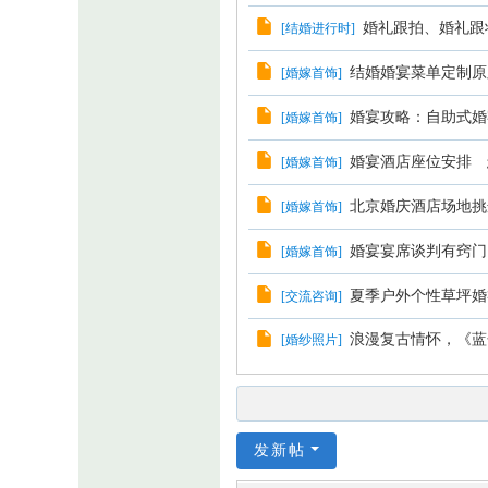
婚礼跟拍、婚礼跟
[
结婚进行时
]
结婚婚宴菜单定制原
[
婚嫁首饰
]
婚宴攻略：自助式婚
[
婚嫁首饰
]
婚宴酒店座位安排 
[
婚嫁首饰
]
北京婚庆酒店场地挑
[
婚嫁首饰
]
婚宴宴席谈判有窍门
[
婚嫁首饰
]
夏季户外个性草坪婚
[
交流咨询
]
浪漫复古情怀，《蓝
[
婚纱照片
]
发新帖