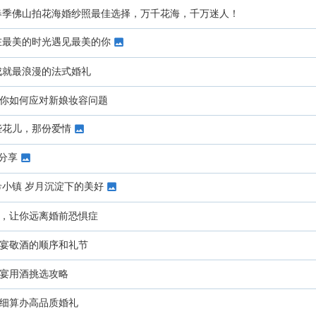
6春季佛山拍花海婚纱照最佳选择，万千花海，千万迷人！
在最美的时光遇见最美的你
成就最浪漫的法式婚礼
你如何应对新娘妆容问题
些花儿，那份爱情
分享
希小镇 岁月沉淀下的美好
，让你远离婚前恐惧症
宴敬酒的顺序和礼节
宴用酒挑选攻略
细算办高品质婚礼