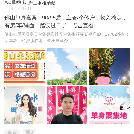
点击重新加载
新三水相亲派
2026-7-29 17:11
佛山单身嘉宾：90/95后，主管/个体户，收入稳定，
有房/车/铺面，踏实过日子…点击查看
佛山每周优质嘉宾合集嘉宾推荐合集推荐嘉宾嘉宾ID：17782性别：
女年龄：31岁所在地：肇庆嘉宾介 ...
26
0