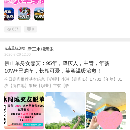
837
0
点击重新加载
新三水相亲派
2026-7-26 12:00
佛山单身女嘉宾：95年，肇庆人，主管，年薪
10W+已购车，长相可爱，笑容温暖治愈！
今日嘉宾推荐基本信息【称呼】小琳【嘉宾ID】17782【年龄】31
岁【所在地】肇庆【职业】主管【收 ...