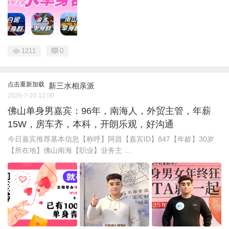
1211
0
点击重新加载
新三水相亲派
2026-7-20 12:00
佛山单身男嘉宾：96年，南海人，外贸主管，年薪
15W，房车齐，本科，开朗乐观，好沟通
今日嘉宾推荐基本信息【称呼】阿昌【嘉宾ID】847【年龄】30岁
【所在地】佛山南海【职业】业务主 ...