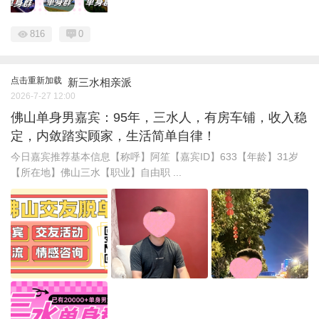
816
0
点击重新加载
新三水相亲派
2026-7-27 12:00
佛山单身男嘉宾：95年，三水人，有房车铺，收入稳
定，内敛踏实顾家，生活简单自律！
今日嘉宾推荐基本信息【称呼】阿笙【嘉宾ID】633【年龄】31岁
【所在地】佛山三水【职业】自由职 ...