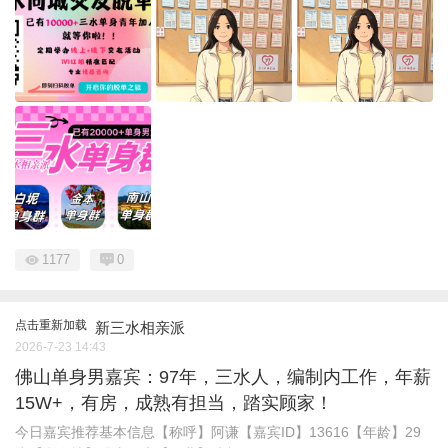
1177
0
点击重新加载
新三水相亲派
2026-7-23 14:43
佛山单身男嘉宾：97年，三水人，编制内工作，年薪
15W+，有房，成熟有担当，踏实顾家！
今日嘉宾推荐基本信息【称呼】阿谦【嘉宾ID】13616【年龄】29