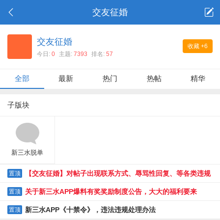
交友征婚
交友征婚
收藏
+6
今日:
0
主题:
7393
排名:
57
全部
最新
热门
热帖
精华
子版块
新三水脱单
【交友征婚】对帖子出现联系方式、辱骂性回复、等各类违规
置顶
贴限时整改通知
关于新三水APP爆料有奖奖励制度公告，大大的福利要来
置顶
了......
新三水APP《十禁令》，违法违规处理办法
置顶