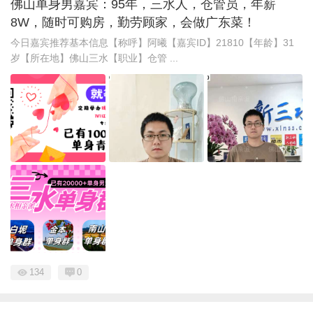
佛山单身男嘉宾：95年，三水人，仓管员，年薪
8W，随时可购房，勤劳顾家，会做广东菜！
今日嘉宾推荐基本信息【称呼】阿曦【嘉宾ID】21810【年龄】31
岁【所在地】佛山三水【职业】仓管 ...
134
0