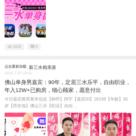
1032
0
点击重新加载
新三水相亲派
2026-7-25 15:41
佛山单身男嘉宾：90年，定居三水乐平，自由职业，
年入12W+已购房，细心顾家，愿意付出
今日嘉宾推荐基本信息【称呼】阿宇【嘉宾ID】18198【年龄】36
岁【所在地】佛山三水【职业】自由 ...