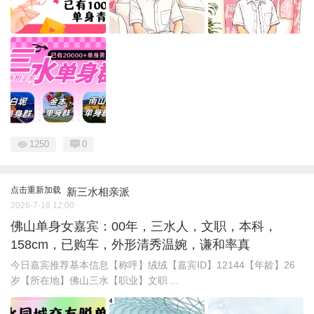
1250
0
点击重新加载
新三水相亲派
2026-7-18 12:00
佛山单身女嘉宾：00年，三水人，文职，本科，
158cm，已购车，外形清秀温婉，谦和率真
今日嘉宾推荐基本信息【称呼】绒绒【嘉宾ID】12144【年龄】26
岁【所在地】佛山三水【职业】文职 ...