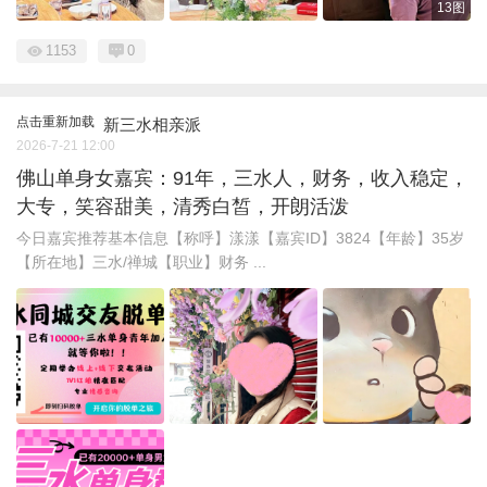
13图
1153
0
点击重新加载
新三水相亲派
2026-7-21 12:00
佛山单身女嘉宾：91年，三水人，财务，收入稳定，
大专，笑容甜美，清秀白皙，开朗活泼
今日嘉宾推荐基本信息【称呼】漾漾【嘉宾ID】3824【年龄】35岁
【所在地】三水/禅城【职业】财务 ...