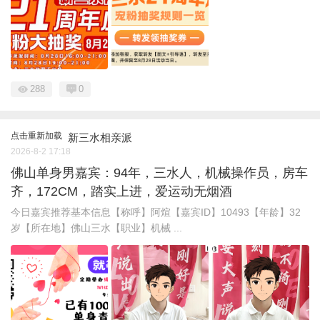
288
0
点击重新加载
新三水相亲派
2026-8-2 17:18
佛山单身男嘉宾：94年，三水人，机械操作员，房车
齐，172CM，踏实上进，爱运动无烟酒
今日嘉宾推荐基本信息【称呼】阿煊【嘉宾ID】10493【年龄】32
岁【所在地】佛山三水【职业】机械 ...