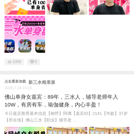
1059
0
点击重新加载
新三水相亲派
2026-7-24 15:23
佛山单身女嘉宾：89年，三水人，辅导老师年入
10W，有房有车，瑜伽健身，内心丰盈！
今日嘉宾推荐基本信息【称呼】阿璃【嘉宾ID】2141【年龄】37岁
【所在地】佛山三水【职业】辅导老 ...