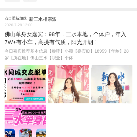
点击重新加载
新三水相亲派
2026-7-28 12:00
佛山单身女嘉宾：98年，三水本地，个体户，年入
7W+有小车，高挑有气质，阳光开朗！
今日嘉宾推荐基本信息【称呼】小颖【嘉宾ID】18959【年龄】28
岁【所在地】佛山三水【职业】个体 ...