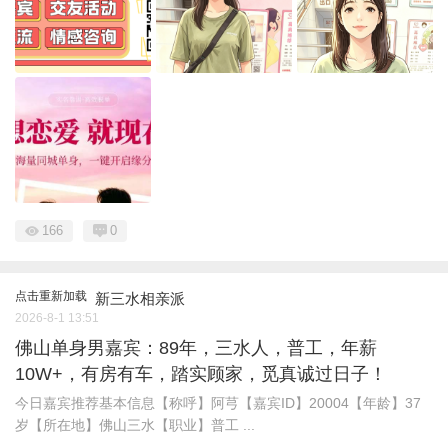
166
0
点击重新加载
新三水相亲派
2026-8-1 13:51
佛山单身男嘉宾：89年，三水人，普工，年薪
10W+，有房有车，踏实顾家，觅真诚过日子！
今日嘉宾推荐基本信息【称呼】阿芎【嘉宾ID】20004【年龄】37
岁【所在地】佛山三水【职业】普工 ...