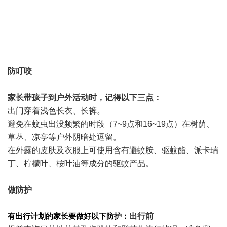
防叮咬
家长带孩子到户外活动时，记得以下三点：
出门穿着浅色长衣、长裤。
避免在蚊虫出没频繁的时段（7~9点和16~19点）在树荫、
草丛、凉亭等户外阴暗处逗留。
在外露的皮肤及衣服上可使用含有避蚊胺、驱蚊酯、派卡瑞
丁、柠檬叶、桉叶油等成分的驱蚊产品。
做防护
有出行计划的家长要做好以下防护：
出行前