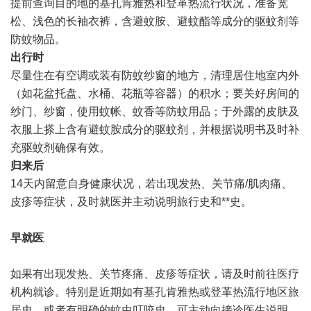
提前查询目的地的基孔肯雅热和登革热流行状况，准备宽
松、浅色的长袖衣裤，含避蚊胺、避蚊酯等成分的驱蚊剂等
防蚊物品。
出行时
尽量住在有空调或装有防蚊纱窗的地方，清理居住地室内外
（如花盆托盘、水桶、花瓶等容器）的积水；要关好房间的
纱门、纱窗，使用蚊帐、蚊香等防蚊用品；于外露的皮肤及
衣服上搽上含有避蚊胺成分的驱蚊剂，并根据说明书及时补
充驱蚊剂确保有效。
归来后
14天内留意自身健康状况，若出现发热、关节痛/肌肉痛、
皮疹等症状，及时就医并主动说明旅行史和**史。
早就医
如果有出现发热、关节疼痛、皮疹等症状，请及时前往医疗
机构就诊。特别是近期如有基孔肯雅热或登革热流行地区旅
居史，或者有明确的蚊虫叮咬史，可主动向接诊医生说明。