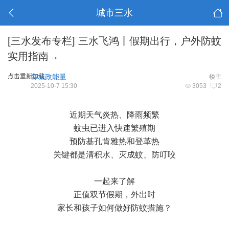
城市三水
[三水发布专栏]
三水飞鸿丨假期出行，户外防蚊
实用指南→
点击重新加载
淼城政能量
楼主
2025-10-7 15:30
3053
2
近期天气炎热、降雨频繁
蚊虫已进入快速繁殖期
预防基孔肯雅热和登革热
关键都是清积水、灭成蚊、防叮咬
一起来了解
正值双节假期，外出时
家长和孩子如何做好防蚊措施？