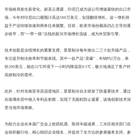
市场格局发生新变化。郝圣云透露，印尼已成为该公司增速最快的出口市
场，今年对印尼出口额预计高达500万美元，实现翻倍增长。这一增长得
益于产业转移加速和商务往来频繁。目前，欧美市场份额虽仍占主导但逐
步收窄，而“一带一路”沿线的新兴市场增长迅猛，成为外贸新引擎。
技术创新是业绩增长的重要支撑。星星制冷每年推出二三十款升级产品，
专注提升制冷效率和节能表现。其中一款产品“卖爆”，年销约2万台，单
价200美元，能在32℃环境下一小时内降温至0-5℃，极大地满足了客户对
高效制冷的需求。
此外，针对东南亚等高湿度地区，星星制冷自主研发了防凝雾技术，通过
在玻璃夹层中植入专利反射膜，实现了无能耗防止凝雾，该项创新技术深
受当地市场青睐。
为助力企业在本届广交会上抢抓机遇、取得丰硕成果，三水区相关部门在
会前积极行动，精心组织企业报名，并提供了全方位的参展服务支持。参