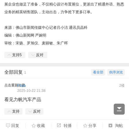
展企业也做足了准备，不仅精心设计布置展位，更派出了精通外语、熟悉
业务的精英销售团队，主动出击，力争抢下更多订单。
来源：佛山市新闻传媒中心记者吕小洁 通讯员晶科
编辑：佛山新闻网 严婉明
审校：宋扬、罗旭仪、麦丽敏、朱广晖
支持
5
反对
全部回复
看全部
倒序浏览
1
点击重新加载
Flish
2楼
2025-10-22 21:38
看见力帆汽车产品
支持
反对
回复
收藏
转播
分享
淘帖