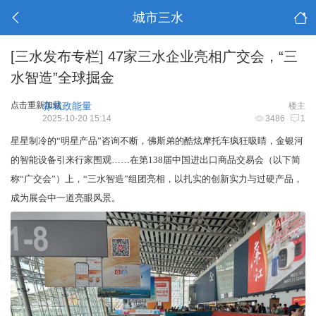
城市三水
[三水发布专栏]
47家三水企业亮相广交会，“三
水智造”全球掘金
点击重新加载
淼城政能量
楼主
2025-10-20 15:14
3486
1
星星制冷的“明星产品”咨询不断，佛斯弟的酷炫摩托车疯狂吸睛，金银河
的智能设备引来行家围观……在第138届中国进出口商品交易会（以下简
称“广交会”）上，“三水智造”组团亮相，以扎实的创新实力与过硬产品，
成为展会中一道亮眼风景。