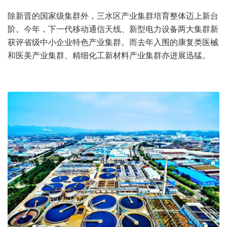
除新晋的国家级集群外，三水区产业集群培育整体迈上新台
阶。今年，下一代移动通信天线、新型电力设备两大集群新
获评省级中小企业特色产业集群。而去年入围的康复类医械
和医美产业集群、精细化工新材料产业集群亦进展迅猛。