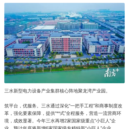
三水新型电力设备产业集群核心阵地聚龙湾产业园。
筑平台，优服务。三水通过深化“一把手工程”和商事制度改
革，强化要素保障，提供“**式”全程服务，营造一流营商环
境，成效显著。今年三水再增2家国家级重点“小巨人”企
业，预计年底将新增6家国家级专精特新“小巨人”企业。