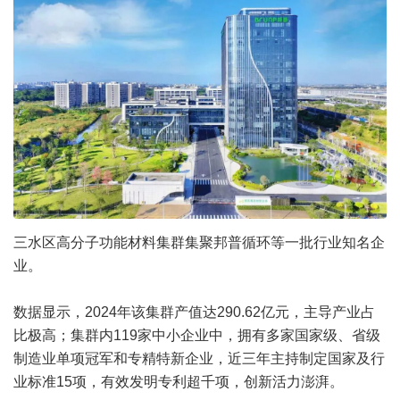
三水区高分子功能材料集群集聚邦普循环等一批行业知名企
业。
数据显示，2024年该集群产值达290.62亿元，主导产业占
比极高；集群内119家中小企业中，拥有多家国家级、省级
制造业单项冠军和专精特新企业，近三年主持制定国家及行
业标准15项，有效发明专利超千项，创新活力澎湃。