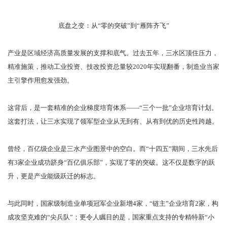
底盘之变：从“零的突破”到“雁阵齐飞”
产业是区域经济高质量发展的支撑和底气。过去五年，三水区顶住压力，
精准施策，推动工业投资、技改投资总量较2020年实现翻番，制造业当家
主引擎作用愈发强劲。
这背后，是一套精准的企业梯度培育体系——“三个一批”企业培育计划。
这套打法，让三水实现了领军型企业从无到有、从有到优的历史性跨越。
曾经，百亿级企业是三水产业图景中的空白。而“十四五”期间，三水先后
有3家企业成功跻身“百亿俱乐部”，实现了零的突破。这不仅是数字的跃
升，更是产业能级跃迁的标志。
与此同时，国家级制造业单项冠军企业新增4家，“链主”企业培育2家，构
成攻坚克难的“尖兵队”；更令人瞩目的是，国家重点支持的专精特新“小