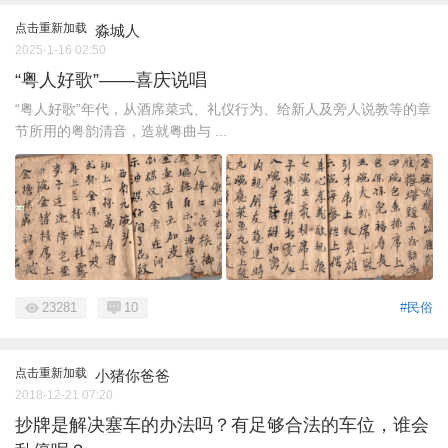
点击重新加载
淼城人
2025-1-16 02:50
“粤人好歌”——喜庆说唱
“粤人好歌”年代，从酒席菜式、礼仪行为、给新人及旁人说教等的章
节所用的粤韵清音，造就粤曲与 ...
23281
10
#民俗
点击重新加载
小猪你爸爸
2018-12-21 07:20
抄牌是解决塞车的办法吗？有足够合法的车位，谁会