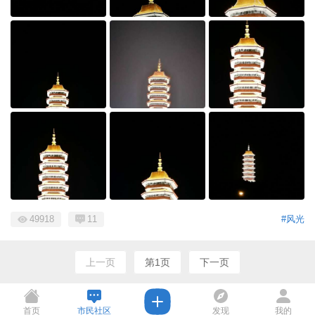
49918
11
#风光
上一页
第1页
下一页
首页
市民社区
发现
我的