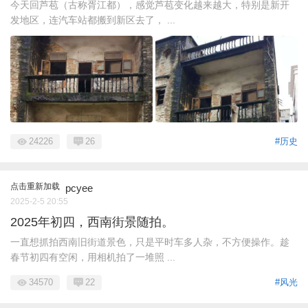
今天回芦苞（古称胥江都），感觉芦苞变化越来越大，特别是新开
发地区，连汽车站都搬到新区去了， ...
24226
26
#历史
点击重新加载
pcyee
2025-2-5 20:55
2025年初四，西南街景随拍。
一直想抓拍西南旧街道景色，只是平时车多人杂，不方便操作。趁
春节初四有空闲，用相机拍了一堆照 ...
34570
22
#风光