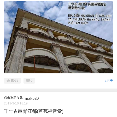
8963
0
#历史
点击重新加载
mak520
2019-3-10 18:19
千年古邑胥江都(芦苞福音堂)