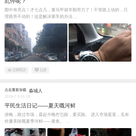
乱停呢？
图中有亮点！才七点几，黄马甲就辛勤劳力了！不管路上动的，只
理路旁不动的！这是解决塞车的办法 ...
239553
118
点击重新加载
淼城人
2019-7-5 01:24
平民生活日记——夏天嘅河鲜
傍晚，路过市场，霖起今晚冇乜餸，要买餸。 进入市场逛逛，见有
价廉美味嘅夏季河鲜——黄鱼。 ...