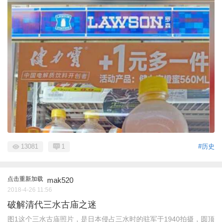
13081
1
#历史
点击重新加载
mak520
2018-4-26 11:56
破解清代三水古庙之迷
图1这个三水古庙照片，是日本侵占三水时的驻军于1940拍摄，圆顶