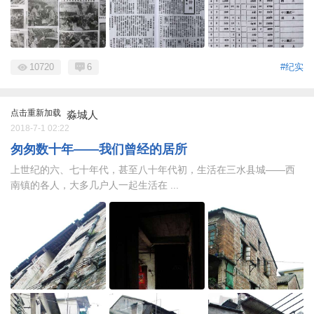
10720
6
#纪实
点击重新加载
淼城人
2018-7-1 02:22
匆匆数十年——我们曾经的居所
上世纪的六、七十年代，甚至八十年代初，生活在三水县城——西
南镇的各人，大多几户人一起生活在 ...