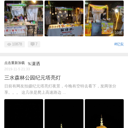
10图
10878
7
#纪实
点击重新加载
％潇洒
2019-11-5 21:33
三水森林公园纪元塔亮灯
日前有网友拍摄纪元塔亮灯夜景，今晚有空特去看下，发两张分
享。。。 这几张是爬上高速路边 ...