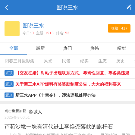
图说三水
图说三水
收藏
+417
今日:
0
主题:
1913
排名:
52
全部
最新
热门
热帖
精华
阳春三月摄影集
风光
民俗
纪实
生态
历史
【交友征婚】对帖子出现联系方式、辱骂性回复、等各类违规
置顶
贴限时整改通知
关于新三水APP爆料有奖奖励制度公告，大大的福利要来
置顶
了......
新三水APP《十禁令》，违法违规处理办法
置顶
点击重新加载
淼城人
2025-9-9 00:51
芦苞沙墩一块有清代进士李焕尧落款的旗杆石