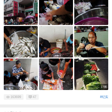
17图
163699
47
#纪实