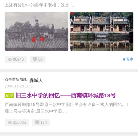
上还有传说中的百年不老榕，这是 ...
86943
50
#历史
点击重新加载
淼城人
2006-11-20 10:28
旧三水中学的回忆——西南镇环城路18号
精华
西南镇环城路18号即原三水中学旧址里会有许多三水人的回忆。:L
现上层决策决定:原三水中学旧 ...
333805
174