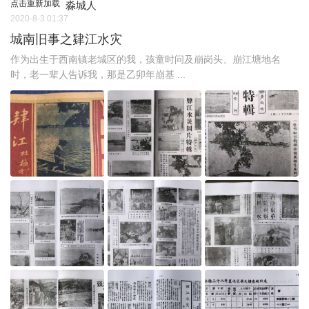
点击重新加载
淼城人
2020-8-3 01:37
城南旧事之肄江水灾
作为出生于西南镇老城区的我，孩童时问及崩岗头、崩江塘地名
时，老一辈人告诉我，那是乙卯年崩基 ...