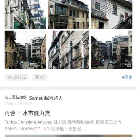
15图
154352
43
#历史
点击重新加载
Samsui鹹蛋超人
2024-4-29 15:05
再會 三水市健力寶
Turbo-J Anytime.Anyway 健力寶 幾時都啱你/妳 廣東省三水市
SAMSUI,KWANGTUNG 拍攝地：福建省 ...