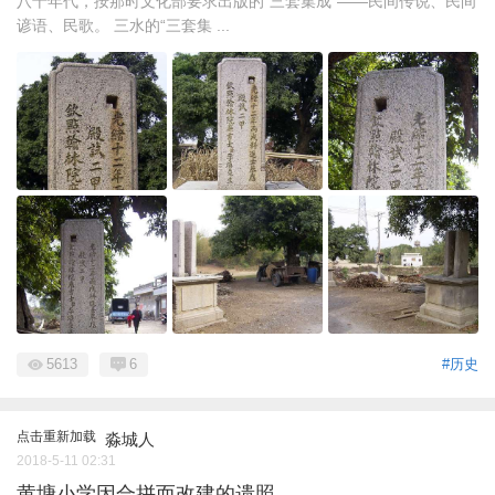
八十年代，按那时文化部要求出版的“三套集成”——民间传说、民间
谚语、民歌。 三水的“三套集 ...
5613
6
#历史
点击重新加载
淼城人
2018-5-11 02:31
黄塘小学因合拼而改建的遗照