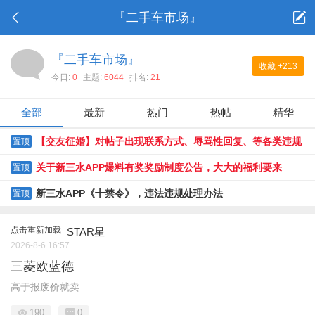
『二手车市场』
『二手车市场』
收藏
+213
今日:
0
主题:
6044
排名:
21
全部
最新
热门
热帖
精华
【交友征婚】对帖子出现联系方式、辱骂性回复、等各类违规
置顶
贴限时整改通知
关于新三水APP爆料有奖奖励制度公告，大大的福利要来
置顶
了......
新三水APP《十禁令》，违法违规处理办法
置顶
点击重新加载
STAR星
2026-8-6 16:57
三菱欧蓝德
高于报废价就卖
190
0