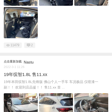
11479
2
点击重新加载
Nastu
2022-3-1 11:26
19年缤智1.8L 售11.xx
19年本田缤智1.8L先锋版 佛山个人一手车 车况极品 仅喷漆一
副！！ 欢迎到店品鉴！！ 售11.xx 首 ...