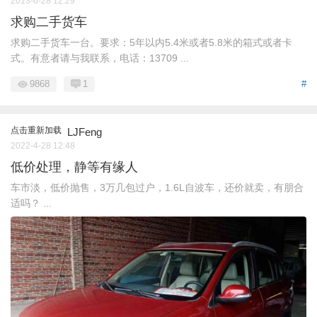
2013-6-28 12:29
求购二手货车
求购二手货车一台。要求：5年以内5.4米或者5.8米的箱式或者卡
式。有意者请与我联系，电话：13709 ...
9868
1
#
点击重新加载
LJFeng
2022-4-28 12:48
低价处理，静等有缘人
车市淡，低价抛售，3万几包过户，1.6L自波车，还价就卖，有朋合
适吗？ ...