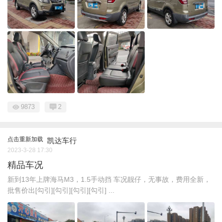
9873
2
点击重新加载
凯达车行
2023-3-28 17:30
精品车况
新到13年上牌海马M3，1.5手动挡 车况靓仔，无事故，费用全新，
批售价出[勾引][勾引][勾引][勾引] ...