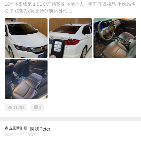
18年本田锋范 1.5L CVT精英版 本地个人一手车 车况极品 小跑3w多
公里 仅售7.x米 支持分期 内外饰 ...
11201
1
点击重新加载
叫我Peter
2020-11-23 20:07