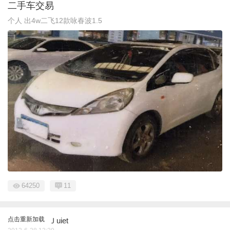
二手车交易
个人 出4w二飞12款咏春波1.5
64250
11
点击重新加载
Ｊuiet