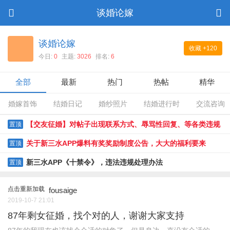
谈婚论嫁
谈婚论嫁
收藏
+120
今日:
0
主题:
3026
排名:
6
全部
最新
热门
热帖
精华
婚嫁首饰
结婚日记
婚纱照片
结婚进行时
交流咨询
【交友征婚】对帖子出现联系方式、辱骂性回复、等各类违规
置顶
贴限时整改通知
关于新三水APP爆料有奖奖励制度公告，大大的福利要来
置顶
了......
新三水APP《十禁令》，违法违规处理办法
置顶
点击重新加载
fousaige
2019-10-7 21:01
87年剩女征婚，找个对的人，谢谢大家支持