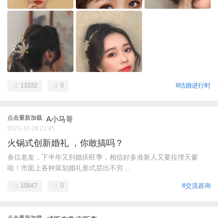
11032
0
#结婚进行时
点击重新加载
A小马哥
2021-10-18 21:45
火锅式创新婚礼 ，你敢搞吗？
各位老友，下半年又到婚庆旺季，相信好多准新人又要拉埋天窗
啦！市面上各种策划婚礼形式层出不穷 ...
10847
0
#交流咨询
点击重新加载