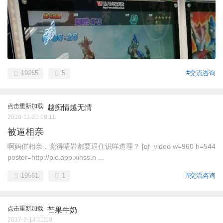
19265
5
#交流咨询
点击重新加载
越痴情越无情
2019-11-21 09:11
被逼相亲
啊妈催相亲，觉得唔岩都要逼住识咩道理？ [qf_video w=960 h=544
poster=http://pic.app.xinss.n ...
19561
1
#交流咨询
点击重新加载
芒果牛奶
2017-2-13 11:18