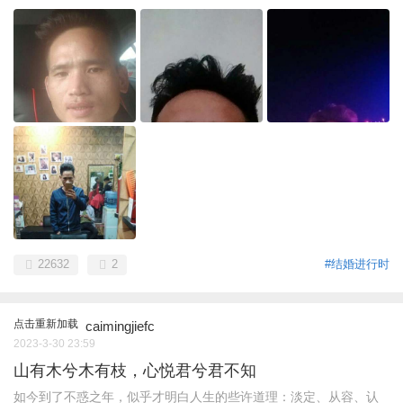
22632
2
#结婚进行时
点击重新加载
caimingjiefc
2023-3-30 23:59
山有木兮木有枝，心悦君兮君不知
如今到了不惑之年，似乎才明白人生的些许道理：淡定、从容、认