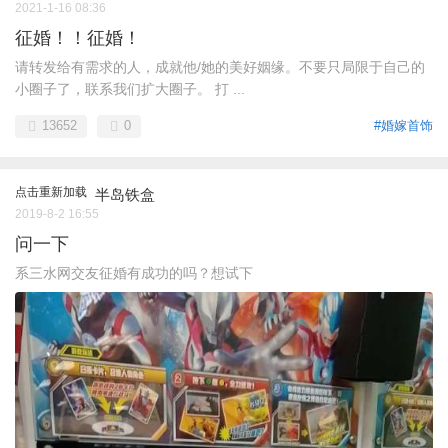
2021-1-16 08:36
征婚！！征婚！
请转发给有需求的人，成就他/她的美好姻缘。不要只局限于自己的
小圈子了，联系我们扩大圈子。 打 ...
13652
0
#婚嫁首饰
点击重新加载
半岛铁盒
2019-8-2 16:55
问一下
系三水网交友征婚有成功的吗？想试下